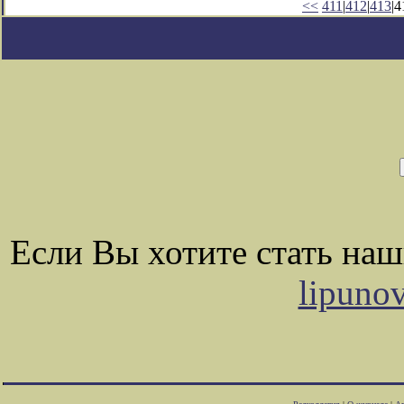
<<
411
|
412
|
413
|4
Если Вы хотите стать на
lipuno