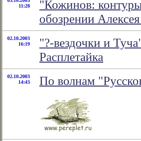
03.10.2003
"Кожинов: контуры 
11:28
обозрении Алексе
02.10.2003
"?-вездочки и Туча"
16:19
Расплетайка
02.10.2003
По волнам "Русско
14:43