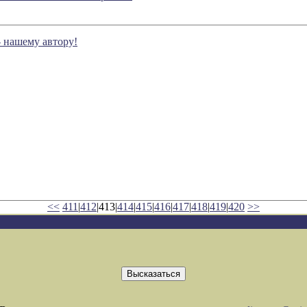
- нашему автору!
<<
411
|
412
|413|
414
|
415
|
416
|
417
|
418
|
419
|
420
>>