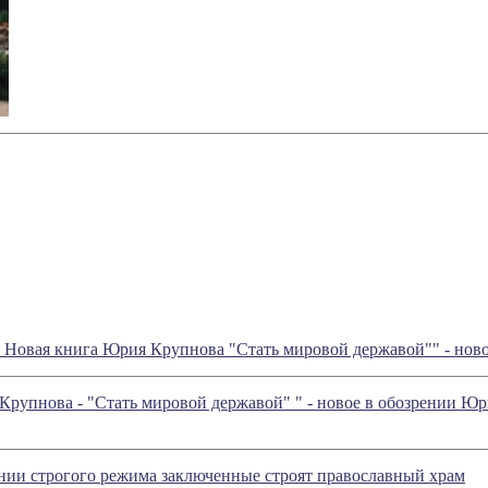
Новая книга Юрия Крупнова "Стать мировой державой"" - нов
Крупнова - "Стать мировой державой" " - новое в обозрении Ю
нии строгого режима заключенные строят православный храм