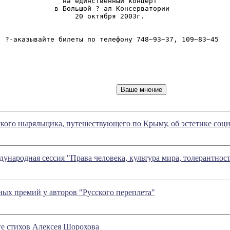
               на единственный концерт

              в Большой ?-ал Консерватории

                  20 октября 2003г.

  ?-аказывайте билеты по телефону 748~93~37, 109~83~45

кого ныряльщика, путешествующего по Крыму, об эстетике соци
ународная сессия "Права человека, культура мира, толерантнос
ных премий у авторов "Русского переплета"
е стихов Алексея Шорохова