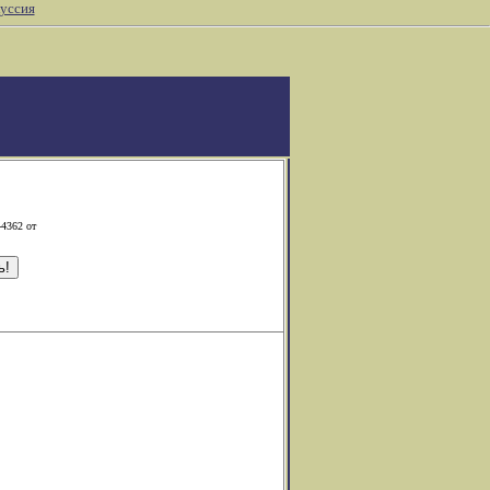
уссия
-4362 от