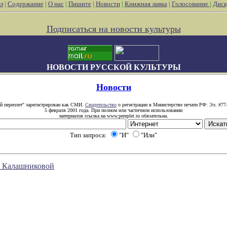
л
|
Содержание
|
О нас
|
Пишите
|
Новости
|
Книжная лавка
|
Голосование
|
Диск
Подписаться на новости культуры
НОВОСТИ РУССКОЙ КУЛЬТУРЫ
Новости
й переплет" зарегистрирован как СМИ.
Свидетельство
о регистрации в Министерстве печати РФ: Эл. #77
5 февраля 2001 года. При полном или частичном использовании
материалов ссылка на www.pereplet.ru обязательна.
Тип запроса:
"И"
"Или"
ы Калашниковой