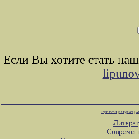
Если Вы хотите стать на
lipuno
Редколлегия
|
О журнале
|
Ав
Литера
Современ