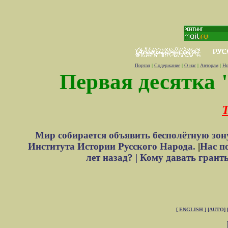
Портал
|
Содержание
|
О нас
|
Авторам
|
Но
Первая десятка 
Т
Мир собирается объявить бесполётную зон
Института Истории Русского Народа.
|
Нас п
лет назад? |
Кому давать грант
[ ENGLISH ]
[AUTO]