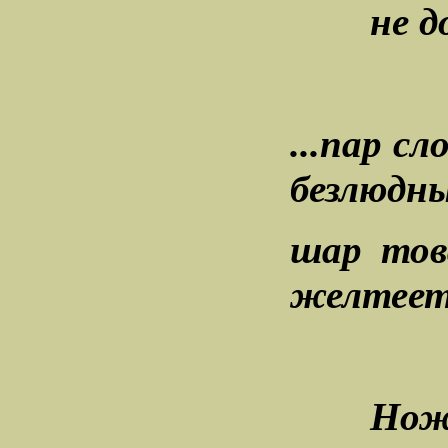
не д
...пар с
безлюдн
шар тов
желтеет
Нож