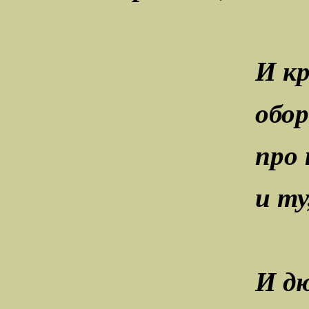
И к
обор
про 
и ту
И д