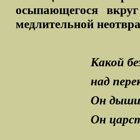
осыпающегося вкруг
медлительной неотвра
Какой бе
над пер
Он дышит
Он царст