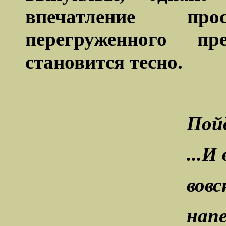
впечатление прос
перегруженного пр
становится тесно.
Пойд
...И
вов
напе