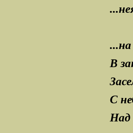
...н
...н
В за
Зас
С не
Над 