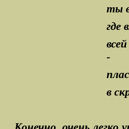
ты 
где 
все
-
пла
в ск
Конечно, очень легко