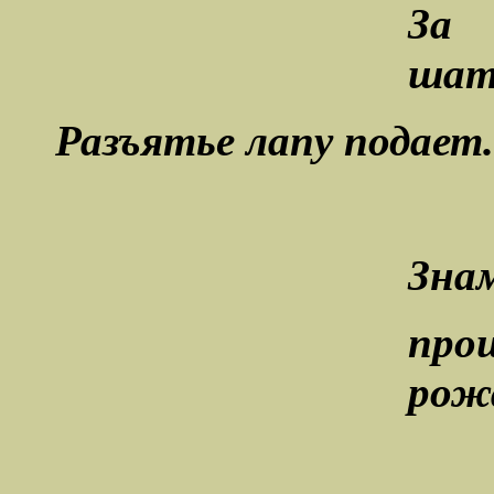
За 
шат
Разъятье лапу подает.
Знам
про
рожа