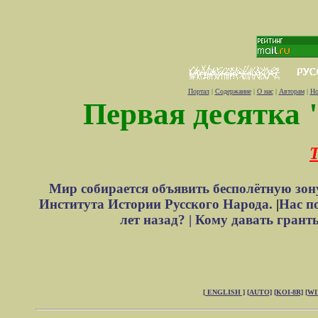
Портал
|
Содержание
|
О нас
|
Авторам
|
Но
Первая десятка 
Т
Мир собирается объявить бесполётную зон
Института Истории Русского Народа.
|
Нас п
лет назад? |
Кому давать грант
[ ENGLISH ]
[AUTO]
[KOI-8R]
[W