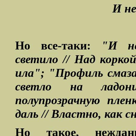
И не
Но все-таки:
"И н
светило // Над корко
ила"; "Профиль смаза
светло на ладон
полупрозрачную плен
даль // Властно, как сн
Но такое, нежданн