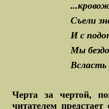
...крово
Съели зн
И с подо
Мы безд
Всласть 
Черта за чертой, п
читателем предстает