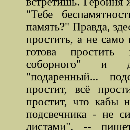
встретишь. Героиня 
"Тебе беспамятно
память?" Правда, зде
простить, а не само
готова простить 
соборного" и д
"подаренный... по
простит, всё прос
простит, что
кабы
не
подсвечника - не с
листами", -- пише