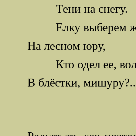
Тени на снегу.
Елку выберем 
На лесном юру,
Кто одел ее, во
В блёстки, мишуру?..