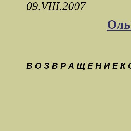
09.VIII.2007
Оль
В О З В
Р
А Щ Е Н И Е
К