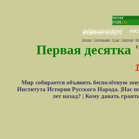
Портал
|
Содержание
|
О нас
|
Авторам
|
Но
Первая десятка 
Т
Мир собирается объявить бесполётную зон
Института Истории Русского Народа.
|
Нас п
лет назад? |
Кому давать грант