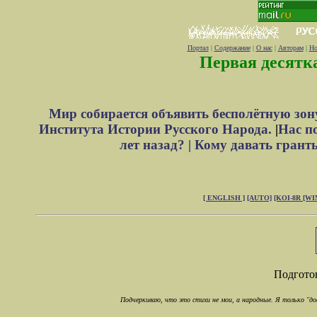
Портал
|
Содержание
|
О нас
|
Авторам
|
Но
Первая десятк
Мир собирается объявить бесполётную зон
Института Истории Русского Народа.
|
Нас п
лет назад? |
Кому давать грант
[ ENGLISH ]
[AUTO]
[KOI-8R
[WI
Подгото
Подчеркиваю, что это стихи не мои, а народные. Я только "дов