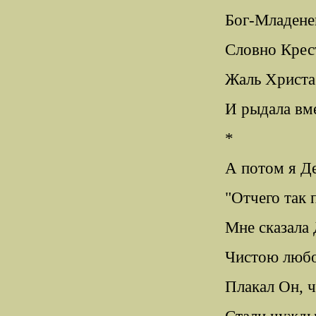
Бог-Младенец
Словно Крес
Жаль Христа 
И рыдала вм
*
А потом я Де
"Отчего так 
Мне сказала 
Чистою любо
Плакал Он, ч