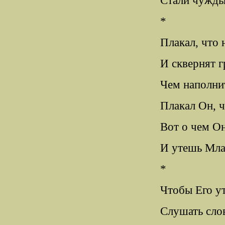
Стали чужды 
*
Плакал, что 
И сквернят г
Чем наполнит
Плакал Он, ч
Вот о чем Он
И утешь Млад
*
Чтобы Его ут
Слушать сло