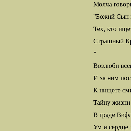
Молча говор
"Божий Сын 
Тех, кто ище
Страшный Кр
*
Возлюби все
И за ним пос
К нищете сми
Тайну жизни
В граде Виф
Ум и сердце 