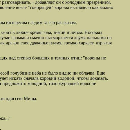
т разговаривать, - добавляет он с холодным презрением,
появление возле "говорящей" коровы выглядело как можно
м интересом следим за его рассказом.
 забит в любое время года, зимой и летом. Носовых
случае громко и смачно высморкается двумя пальцами на
к дракон свое драконье пламя, громко харкает, изрыгая
ющих над степью больших и темных птиц: "вороны не
есой голубизне неба не было видно ни облачка. Еще
удет искать сначала коровий водопой, чтобы доказать,
 и предложить холодной, тихо журчащей воды не
овью одиссею Миша.
ка..."
.