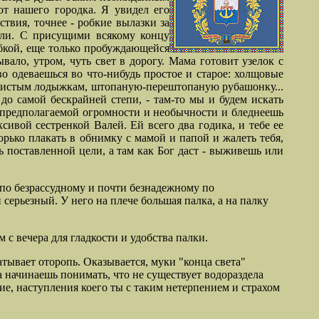
от нашего городка. Я увидел его
твия, точнее - робкие вылазки за
мли. С присущими всякому концу
бкой, еще только пробуждающейся
ло, утром, чуть свет в дорогу. Мама готовит узелок с
о одеваешься во что-
нибудь простое и старое: холщовые
стистым лодыжкам, штопаную-перештопаную рубашонку...
до самой бескрайней степи, -
там-то мы и будем искать
о предполагаемой огромности и необычности и бледнеешь
сивой сестренкой Валей. Ей всего два годика, и тебе ее
горько плакать в обнимку с мамой и папой и жалеть тебя,
 поставленной цели, а там как Бог даст - выживешь или
 по безрассудному и почти безнадежному по
ерьезный. У него на плече большая палка, а на палку
 с вечера для гладкости и удобства палки.
атывает оторопь. Оказывается, муки "конца света"
а начинаешь понимать, что не существует водораздела
ние, наступления коего ты с таким нетерпением и страхом