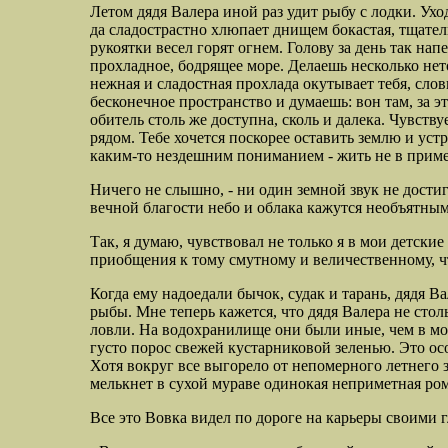
Летом дядя Валера иной раз удит рыбу с лодки. Ухо
да сладострастно хлюпает днищем бокастая, тщател
рукоятки весел горят огнем. Голову за день так нап
прохладное, бодрящее море. Делаешь несколько нет
нежная и сладостная прохлада окутывает тебя, сло
бесконечное пространство и думаешь: вон там, за 
обитель столь же доступна, сколь и далека. Чувств
рядом. Тебе хочется поскорее оставить землю и уст
каким-то нездешним пониманием - жить не в пример
Ничего не слышно, - ни один земной звук не достиг
вечной благости небо и облака кажутся необъятны
Так, я думаю, чувствовал не только я в мои детски
приобщения к тому смутному и величественному, что
Когда ему надоедали бычок, судак и тарань, дядя В
рыбы. Мне теперь кажется, что дядя Валера не ст
ловли. На водохранилище они были иные, чем в мо
густо порос свежей кустарниковой зеленью. Это осо
Хотя вокруг все выгорело от непомерного летнего 
мелькнет в сухой мураве одинокая неприметная ро
Все это Вовка видел по дороге на карьеры своими 