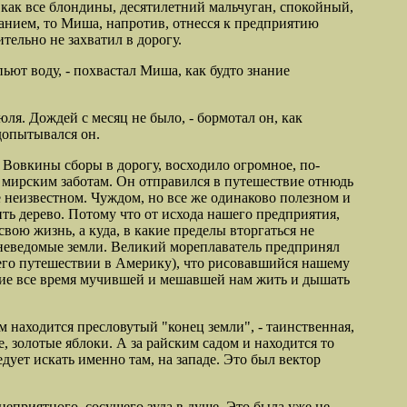
как все блондины, десятилетний мальчуган, спокойный,
анием, то Миша, напротив, отнесся к предприятию
тельно не захватил в дорогу.
п
ьют воду, - похвастал Миша, как
будто знание
юля. Дождей с месяц не было, - бормотал он, как
 допытывался он.
к Вовкины сборы в дорогу, восходило огромное, по-
 мирским заботам. Он отправился
в путешествие отнюдь
е неизвестном. Чуждом, но все же одинаково полезном и
ить дерево. Потому что от исхода нашего предприятия,
свою жизнь, а куда, в какие пределы вторгаться не
 неведомые земли. Великий мореплаватель предпринял
 о его путешествии в Америку), что рисовавшийся нашему
ие все время
мучившей и мешавшей нам
жить и дышать
м находится пресловутый "конец земли", - таинственная,
 золотые яблоки. А за райским садом и находится то
едует искать именно там, на западе. Это был вектор
 неприятного, сосущего зуда в душе. Это была уже не