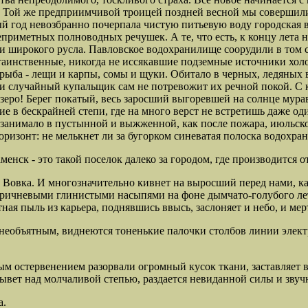
. Той же предприимчивой троицей поздней весной мы совершил
ый год невозбранно почерпала чистую питьевую воду городская
еприметных полноводных речушек. А те, что есть, к концу лета 
и широкого русла. Павловское водохранилище соорудили в том са
 таинственные, никогда не иссякавшие подземные источники
хол
 рыба - лещи и карпы, сомы и щуки. Обитало в черных, ледяных 
и случайный купальщик сам не потревожит их речной покой. С к
зеро! Берег покатый, весь заросший выгоревшей на солнце мура
е в бескрайней степи, где на много верст
не встретишь даже оди
с занимало в пустынной и выжженной, как после пожара, июльск
изонт: не мелькнет ли за бугорком синеватая полоска водохран
енск - это такой поселок далеко за городом, где производится 
жет Вовка. И многозначительно кивнет на выросший перед нами,
ричневыми глинистыми насыпями на фоне дымчато-голубого летн
тная пыль из карьера, поднявшись ввысь, заслоняет и небо, и ме
необъятным, виднеются тоненькие палочки столбов линии элект
м остервенением разорвали огромный кусок ткани, заставляет взд
плывет над молчаливой степью, раздается невиданной силы и звуч
а.