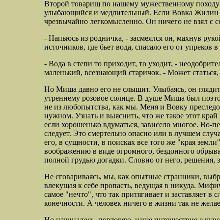
Второй товарищ по нашему мужественному походу -
улыбающийся и медлительный. Если Вовка Жилин со
чрезвычайно легкомысленно. Он ничего не взял с со
- Напьюсь из родничка, - засмеялся он,
махнув руко
источников, где бьет вода, спасало его от упреков 
- Вода в степи то приходит, то уходит, - неодобри
маленький, всезнающий старичок. - Может статься, 
Но Миша давно его не слышит. Улыбаясь, он глядит 
утреннему розовое солнце. В душе Миша был поэто
не из любопытства, как мы. Меня и Вовку преследо
нужном. Узнать и выяснить, что же такое этот край
если хорошенько вдуматься, зависело многое. Во-пер
следует. Это смертельно опасно или в лучшем слу
его, в сущности, в поисках все того же "края земл
воображению в виде огромного, бездонного обрыва
полной грудью догадки. Словно от него, решения, з
Не сговариваясь, мы, как опытные странники, выбр
влекущая к себе пропасть, ведущая в никуда. Мифи
самое "нечто", что так притягивает и заставляет в
конечности. А человек ничего в жизни так не желае
Но начиналось, повторяю, наше путешествие с чувс