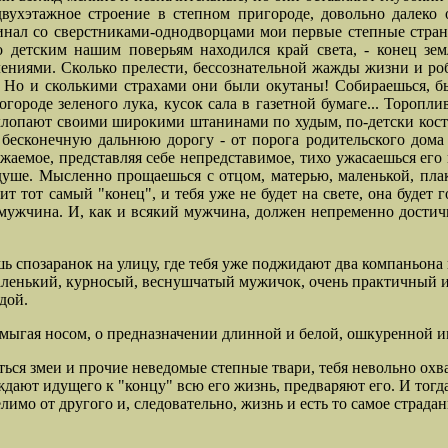
ухэтажное строение в степном пригороде, довольно далеко 
чинал со сверстниками-однодворцами мои первые степные странс
по детским нашим поверьям находился край света, -
конец зе
ниями. Сколько прелести, бессознательной жажды жизни и ро
Но и сколькими страхами они были окутаны! Собираешься, быва
городе зеленого лука, кусок сала в газетной бумаге...
Тороплив
и хлопают своими широкими штанинами по худым, по-детски ко
ю бесконечную дальнюю дорогу
-
от порога родительского дома
ажаемое, представляя себе непредставимое, тихо ужасаешься ег
 душе. Мысленно прощаешься с отцом, матерью, маленькой, плак
ит тот самый "конец", и тебя уже не будет на свете, она будет 
 мужчина. И, как и всякий мужчина, должен непременно достичь
ь спозаранок на улицу, где тебя уже поджидают два компаньона
ленький, курносый, веснушчатый мужичок, очень практичный и с
дой.
шмыгая носом, о предназначении длинной и белой, ошкуренной им
аться змеи и прочие неведомые
степные твари, тебя невольно охв
ждают идущего к "концу" всю его жизнь, предваряют его. И тогд
лимо от другого и, следовательно,
жизнь и есть то самое страда