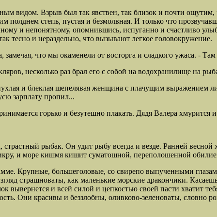
ым видом. Взрыв был так явствен, так близок и почти ощутим, 
им полднем степь, пустая и безмолвная. И только что прозвуча
ному и непонятному, опомнившись, испуганно и счастливо улыба
ак тесно и нераздельно, что вызывают легкое головокружение.
, замечая, что мы окаменели от восторга и сладкого ужаса. - Там
кляров, несколько раз брал его с собой на водохранилище на рыб
, пухлая и блеклая шепелявая женщина с плачущим выражением л
усю зарплату пропил...
ринимается горько и безутешно плакать. Дядя Валера хмурится и 
, страстный рыбак. Он
удит рыбу всегда и везде. Ранней весной 
т икру, и море кишмя кишит суматошной, переполошенной обили
гамме. Крупные, большеголовые, со свирепо выпученными глазам
згляд страшноваты, как маленькие морские дракончики. Касаешьс
ок вывернется и всей силой и цепкостью своей пасти хватит теб
сть. Они красивы и беззлобны, оливково-зеленоваты, словно ро