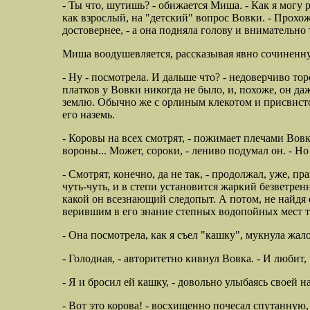
- Ты что, шутишь? - обижается Миша. - Как я могу 
как взрослый, на
"детский" вопрос Вовки. - Прохож
достовернее, - а она подняла голову и внимательно 
Миша воодушевляется, рассказывая явно сочиненну
- Ну - посмотрела. И дальше что? - недоверчиво т
платков у Вовки никогда не было, и, похоже, он д
землю. Обычно же с орлиным клекотом и присвистом
его наземь.
- Коровы на всех смотрят, - пожимает плечами Вовка
вороны... Может, сороки, -
лениво подумал он. - Но 
- Смотрят, конечно, да не так, - продолжал, уже, пр
чуть-чуть, и в степи установится жаркий безветрен
какой он всезнающий следопыт. А потом, не найдя 
верившим в его знание степных водопойных мест 
- Она посмотрела, как я съел "кашку", мукнула жалобн
- Голодная, - авторитетно кивнул Вовка. - И любит,
- Я и бросил ей кашку, - довольно улыбаясь своей н
- Вот это корова! - восхищенно почесал спутанную, 