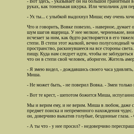
- Вот здесь, - указывает он на большой гранитный ва
руках, как тоненькая шкурка. Или чехольчик для п
- Ух ты...
с улыбкой выдохнул Миша; ему очень хочет
Что и говорить, Вовке повезло, - наверное, думает
шум шагов ящерица. У нее мелкие, черненькие, вни
исчезает за ним, как будто растворяется в его тяж
степи. В степи этот жалкий, вечно полуголодный ч
пространство, раскинувшееся на все стороны света. 
пищу. Куда нам следует идти, чтобы не заблудиться
что он в степи свой человек, абориген. Житель ам
- Я змею видел, - дождавшись своего часа удивлят
Миша.
- Не может быть, - не поверил Вовка. - Змеи только 
- Вот те крест, - шепотом божится Миша, испуганн
Мы и верим ему, и не верим. Миша в любом, даже 
предмет поиска и непременного нахождения чудес. 
он, доверчиво выкатив голубые, бездонные глаза. - О
- А ты что - у нее просил? - недоверчиво переспра