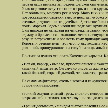
первая наша вылазка за пределы
детской ойкумены
было огромное искусственное озеро, из него кругл
Нет обильных, могучих рек и озер. Мало
тихих и н
потрескавшиеся овражки вместо некогда глубокого 
степных речушек, почти ручейков. Здесь еще били
почти морская. Здесь в изобилии водилась крупная
Они никогда не нападали на человека первыми, есл
одежду и бросаешься в холодное, мелко плещущее о
разу не встреченные и бог весть кому принадлежащи
Коровы и речные змеи - вот что по-настоящему на
равниной, прищурившись на голубовато-дымный гор
Но сначала нужно миновать Каменские карьеры. Кам
- Вот он, карьер, - бывало, приостановится и ска
каменный амфитеатр. Он смутно рисуется желто-ко
такой блеклой, горячей дымкой, что кажется, грани
На самом амфитеатре, очень высоком и кажущемся 
грузовички-самосвалы.
Звонкий оглушительный треск, словно с невероятны
сотрясая небо и землю, так что звучное эхо долго 
- Гранит добывают, - с видом знатока пояснил Вовк