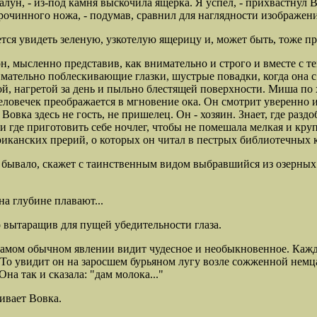
лун, - из-под камня выскочила ящерка. Я успел, - прихвастнул Вов
ерочинного ножа, - подумав, сравнил для наглядности изображе
ся увидеть зеленую, узкотелую ящерицу и, может быть, тоже прил
 он, мысленно представив, как внимательно и строго и вместе с 
мательно поблескивающие глазки, шустрые повадки, когда она с
елой, нагретой за день и пыльно блестящей поверхности. Миша по
еловечек преображается в мгновение ока. Он смотрит уверенно и
Вовка здесь не гость, не пришелец. Он - хозяин. Знает, где раздо
 и где приготовить себе ночлег, чтобы не помешала мелкая и кр
ериканских прерий, о которых он читал в пестрых библиотечных 
ь, бывало, скажет с таинственным видом выбравшийся из озерных
на глубине плавают...
о вытаращив для пущей убедительности глаза.
самом обычном явлении видит чудесное и необыкновенное. Каждо
То увидит он на заросшем бурьяном лугу возле сожженной немца
на так и сказала: "дам молока..."
шивает Вовка.