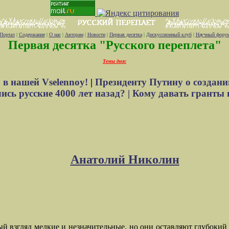
Портал
|
Содержание
|
О нас
|
Авторам
|
Новости
|
Первая десятка
|
Дискуссионный клуб
|
Научный фору
Первая десятка "Русского переплета"
Темы дня:
 в нашей Vselennoy!
|
Президенту Путину о создани
сь русские 4000 лет назад? |
Кому давать гранты 
Анатолий Николин
й взгляд мелкие и незначительные,
но они оставляют глубокий