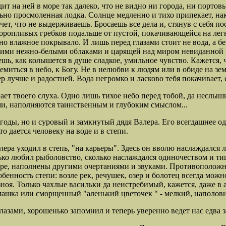
дит на ней в море так далеко, что не видно ни города, ни портов
ьно просмоленная лодка. Солнце медленно и тихо припекает, нак
ечет, что не выдерживаешь. Бросаешь все дела и, стянув
с себя п
оропливых гребков подальше от пустой, покачивающейся на легк
вно влажное покрывало. И лишь перед глазами стоит не вода, а
бе
этими нежно-белыми облаками и царящей над миром невиданной н
уешь, как колышется в душе сладкое, умильное чувство. Кажется,
ремиться в небо, к Богу. Не в нелюбви к людям или в обиде на зе
 лучше и радостней. Вода негромко и ласково тебя покачивает, 
ает твоего слуха. Одно лишь тихое небо перед
тобой, да неслыш
ми, наполняются таинственным и глубоким смыслом...
е годы, но и суровый и замкнутый дядя Валера. Его всегдашнее о
 дается человеку на воде и в степи.
алера уходил в степь, "на карьеры". Здесь он вволю наслаждалс
олько любил рыболовство, сколько наслаждался одиночеством и
ре, наполнены другими очертаниями и звуками. Противоположны
бенность степи: возле рек, речушек, озер и болотец всегда можн
зноя. Только чахлые васильки да неистребимый, кажется, даже в 
машка или сморщенный "аленький цветочек " - мелкий, наполов
глазами, хорошенько запомнил и теперь уверенно ведет нас едва