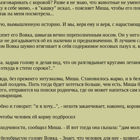
разговаривать с коровой? Разве я не знаю, что животные не умею
у я себе мимо, - я "кашку" искал, - поясняет Миша, чтобы его 
так на меня посмотрела...
ю, вымышленную историю. И мы, веря ему и веря, с нарастающи
оропит его Вовка, шмыгая вечно переполненным носом. Он у него
аже не догадывается об их наличии и предназначении. В лучшем 
 Вовка шумно втягивает в себя содержимое носовых пазух и, ка
, задрав голову и делая вид, что
он разглядывает кругами лета
откуда в степи сороки?.."
авда, без прежнего энтузиазма,
Миша. Становилось жарко, и в бел
ный полдень. Пить тогда будет хотеться больше, чем есть. Миша б
его, отправится на поиски родничка, где он может напиться сам
товарищам.
о и говорит: "и я хочу...", -
нехотя заканчивает, наконец, кор
 чтобы
человек ей корму подбросил
аходчивости, сообщил Миша. - И вот тогда она сказала: "дам моло
белобрысую голову Вовка. - Знает, что человек для нее - хозяин!.