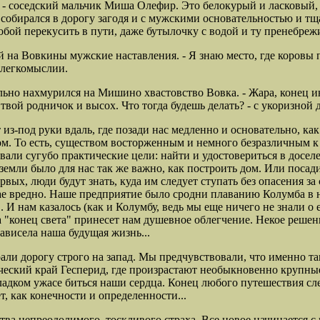
 соседский мальчик Миша Олефир. Это белокурый и ласковый, 
бирался в дорогу загодя и с мужскими основательностью и тщ
бой перекусить в пути, даже бутылочку с водой и ту пренебрежи
й на Вовкины мужские наставления. - Я знаю место, где коровы 
в легкомыслии.
тельно нахмурился на Мишино хвастовство Вовка. - Жара, конец и
твой родничок и высох. Что тогда будешь делать? - с укоризной
из-под руки вдаль, где позади нас медленно и основательно, ка
м. То есть, существом восторженным и немного безразличным к
вали сугубо практические цели: найти и удостовериться в досел
 земли было для нас так же важно, как построить дом. Или посад
вых, люди будут знать, куда им следует ступать без опасения за 
чае вредно. Наше предприятие было сродни плаванию Колумба в
и". И нам казалось (как и Колумбу, ведь мы еще ничего не знали
 "конец света" принесет нам душевное облегчение. Некое решен
ависела наша будущая жизнь...
али дорогу строго на запад. Мы предчувствовали, что именно та
ческий край Гесперид, где произрастают необыкновенно крупные,
 сладком ужасе биться наши сердца. Конец любого путешествия сл
т, как конечности и определенности...
тва непреодолимого, тоскливого страха.
Все новое начинается с