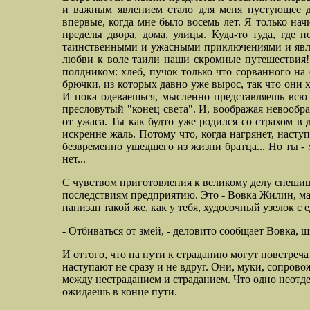
и важным явлением стало для меня пустующее дв
впервые, когда мне было восемь лет. Я только на
пределы двора, дома, улицы. Куда-то туда, где 
таинственными и ужасными приключениями и явле
любви к воле таили наши скромные путешествия! 
полдником: хлеб, пучок только что сорванного на о
брючки, из которых давно уже вырос, так что он
И пока одеваешься, мысленно представляешь вс
пресловутый "конец света". И, воображая невообр
от ужаса. Ты как будто уже родился со страхом в
искренне жаль. Потому что, когда нагрянет, наступ
безвременно ушедшего из жизни братца... Но ты -
нет...
С чувством приготовления к великому делу спешиш
последствиям предприятию. Это - Вовка Жилин, ма
нанизан такой же, как у тебя, худосочный узелок с е
- Отбиваться от змей, - деловито сообщает Вовка, 
И оттого, что на пути к страданию могут повстреч
наступают не сразу и не вдруг. Они, муки, сопрово
между нестраданием и страданием. Что одно неотде
ожидаешь в конце пути.