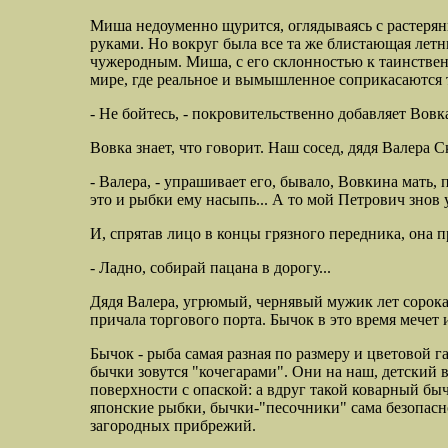
Миша недоуменно щурится, оглядываясь с растерянн
руками. Но вокруг была все та же блистающая летн
чужеродным. Миша, с его склонностью к таинствен
мире, где реальное и вымышленное соприкасаются т
- Не бойтесь, - покровительственно добавляет Вовка
Вовка знает, что говорит. Наш сосед, дядя Валера С
- Валера, - упрашивает его, бывало, Вовкина мать
это и рыбки ему насыпь... А то мой Петрович знов 
И, спрятав лицо в концы грязного передника, она п
- Ладно, собирай пацана в дорогу...
Дядя Валера, угрюмый, чернявый мужик лет сорока
причала торгового порта. Бычок в это время мече
Бычок
-
рыба самая разная по размеру и цветовой 
бычки зовутся "кочегарами". Они на наш, детский в
поверхности с опаской: а вдруг такой коварный быч
японские рыбки, бычки-"песочники" сама безопасно
загородных прибрежий.