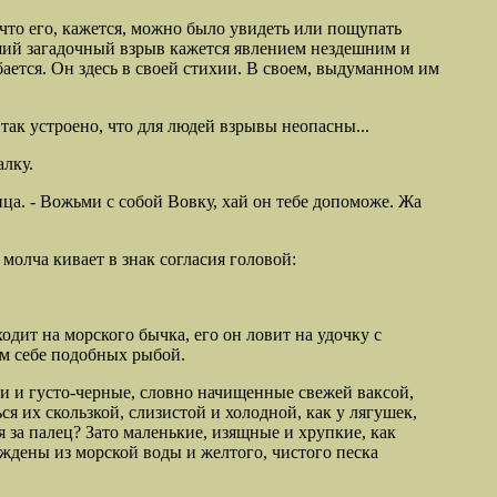
что его, кажется, можно было увидеть или пощупать
вший загадочный взрыв кажется явлением нездешним и
ется. Он здесь в
своей стихии. В своем,
выдуманном им
 так устроено, что для людей
взрывы неопасны...
алку.
ица. - Вожьми
с собой Вовку, хай он тебе
допоможе. Жа
молча кивает в знак согласия головой:
ходит на морского бычка, его он ловит на удочку с
ем себе подобных рыбой.
и и густо-черные, словно начищенные свежей ваксой,
я их скользкой, слизистой и холодной, как у лягушек,
я за палец? Зато маленькие, изящные и хрупкие, как
ждены из морской воды и желтого, чистого песка