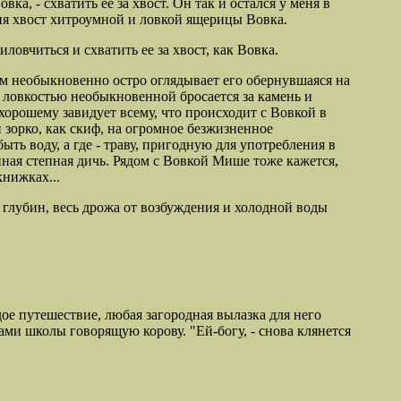
ка, - схватить ее за хвост. Он так и остался у меня в
ния хвост хитроумной и ловкой ящерицы Вовка.
овчиться и схватить ее за хвост, как
Вовка.
тем необыкновенно остро оглядывает его обернувшаяся на
 ловкостью необыкновенной бросается за камень и
 хорошему завидует всему, что происходит с Вовкой в
 зорко, как скиф, на огромное безжизненное
быть воду, а где - траву, пригодную для употребления в
упная степная дичь. Рядом с Вовкой Мише тоже кажется,
книжках...
 глубин, весь дрожа от возбуждения и холодной воды
е путешествие, любая загородная вылазка для него
ми школы говорящую корову. "Ей-богу, - снова клянется