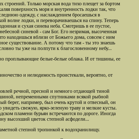
ых строений. Только морская вода тихо плещет за бортом
аляя поверхность моря и внутренность лодки так, что
оследнюю одежду, с наслаждением бросаешься в
ой волне лодки, и переворачиваешься на спину. Теперь
здонная и сухая синева неба. Смотришь в ее пустое,
ебесной синевой - сам Бог. Его незримая, высоченная
 что находишься вблизи от Божьего дома, совсем
с ним
мное существование. А потому что там - ты это знаешь
словно ты уже на полпути к благословенному небу...
но проплывающие белые-белые облака. И от тишины, ее
диночество и нелюдимость проистекали, вероятно, от
я ловлей речной, пресной и немного отдающей тиной
 тишиной, непременными спутниками всякой рыбной
й берег, например, был очень крутой и отвесный, он
о увидеть свежую, ярко-зеленую траву и мелкие кусты.
адском пламени бурьян встречаются по дороге. Иногда
ину высохший цветок степной асфодели...
 заметной степной тропинкой к водохранилищу.