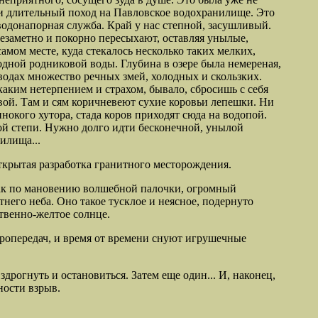
и длительный поход на Павловское водохранилище. Это
водонапорная служба. Край у нас степной, засушливый.
незаметно и покорно пересыхают, оставляя унылые,
мом месте, куда стекалось несколько таких мелких,
одной родниковой воды. Глубина в озере была немереная,
водах множество речных змей, холодных и скользких.
аким нетерпением и страхом, бывало, сбросишь с себя
вой. Там и сям коричневеют сухие коровьи лепешки. Ни
нокого хутора, стада коров приходят сюда на водопой.
ой степи. Нужно долго идти бесконечной, унылой
илища...
открытая разработка гранитного месторождения.
 как по мановению волшебной палочки, огромный
его неба. Оно такое тусклое и неясное, подернуто
ртвенно-желтое солнце.
ропередач, и время от времени снуют игрушечные
рогнуть и остановиться. Затем еще один... И, наконец,
ности
взрыв.