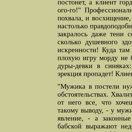
постонет, а клиент гор
ого
-
го!" Профессионал
похвала, и восхищение,
настолько правдоподобн
закралось даже тени 
сколько душевного здо
искренности! Куда там 
плохую игру морду не 
дуры-девки в синяках
эрекция пропадет! Клиен
"Мужика в постели нуж
обстоятельствах. Хвали
от него все, что хоче
такому выводу, - у муж
явление, - а законн
бабской выражают нед