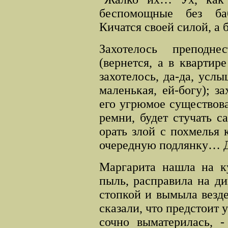
беспомощные без ба
Кичатся своей силой, а 
Захотелось преподн
(вернется, а в квартире
захотелось, да-да, услы
маленькая, ей-богу); з
его угрюмое существова
ремни, будет стучать с
орать злой с похмелья 
очередную подлянку… Да
Маргарита нашла на ку
пыль, расправила на д
стопкой и вымыла везде
сказали, что предстоит 
сочно выматерилась, -