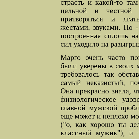
страсть и какой-то та
цельной и честной 
притворяться и лгат
жестами, звуками. Но -
построенная сплошь на
сил уходило на разыгры
Марго очень часто по
были уверены в своих 
требовалось так обста
самый неказистый, поч
Она прекрасно знала, чт
физиологическое удов
главной мужской пробл
еще может и неплохо мо
("о, как хорошо ты де
классный мужик"), и т