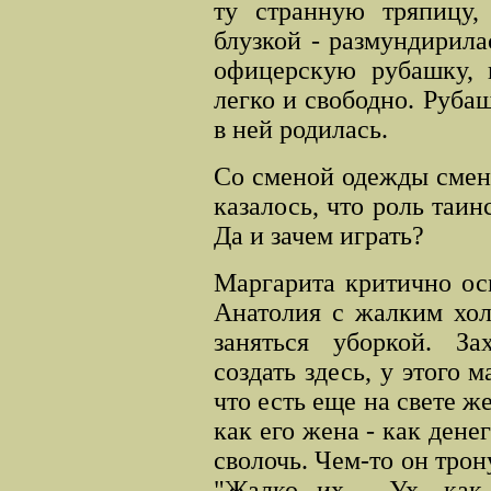
ту странную тряпицу, 
блузкой - размундирил
офицерскую рубашку, 
легко и свободно. Руба
в ней родилась.
Со сменой одежды смен
казалось, что роль таин
Да и зачем играть?
Маргарита критично ос
Анатолия с жалким хол
заняться уборкой. За
создать здесь, у этого м
что есть еще на свете ж
как его жена - как денег
сволочь. Чем-то он трон
"Жалко их… Ух, как