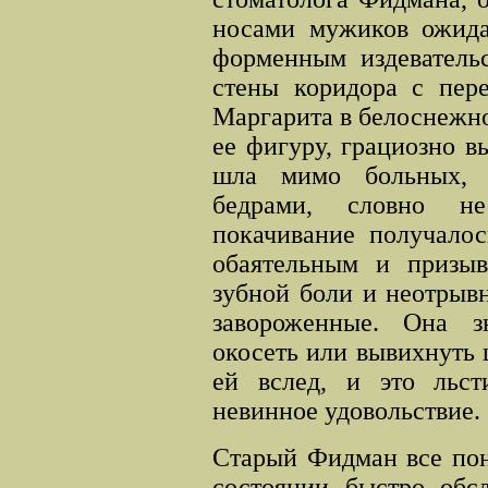
носами мужиков ожида
форменным издевательс
стены коридора с пер
Маргарита в белоснежн
ее фигуру, грациозно в
шла мимо больных, 
бедрами, словно не
покачивание получало
обаятельным и призы
зубной боли и неотрывн
завороженные. Она з
окосеть или вывихнуть 
ей вслед, и это льст
невинное удовольствие.
Старый Фидман все пони
состоянии быстро обс