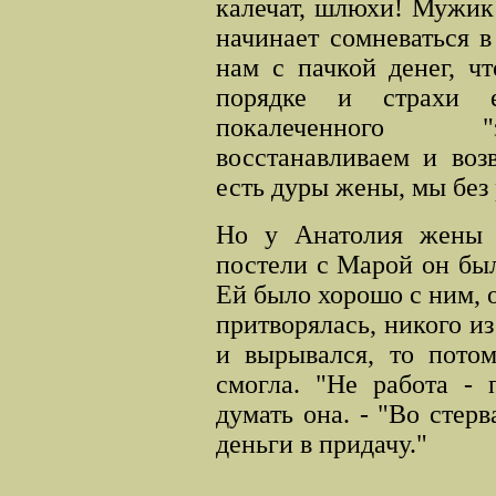
калечат, шлюхи! Мужик 
начинает сомневаться в
нам с пачкой денег, ч
порядке и страхи е
покалеченного "
восстанавливаем и воз
есть дуры жены, мы без
Но у Анатолия жены 
постели с Марой он был
Ей было хорошо с ним, о
притворялась, никого из
и вырывался, то пото
смогла. "Не работа - 
думать она. -
"
Во стерв
деньги в
придачу."