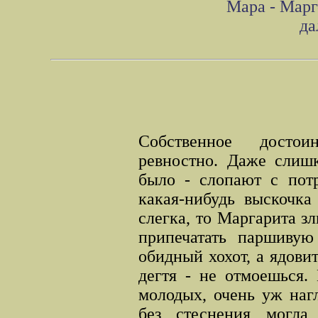
Мара - Марго
да
Собственное достои
ревностно. Даже слишк
было - слопают с пот
какая-нибудь выскочка
слегка, то Маргарита з
припечатать паршивую
обидный хохот, а ядови
дегтя - не отмоешься. 
молодых, очень уж нагл
без стеснения могла