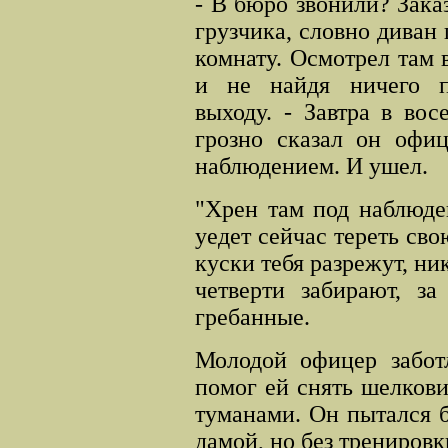
- В бюро звонили? Зака
грузчика, словно диван
комнату. Осмотрел там 
и не найдя ничего по
выходу. - Завтра в вос
грозно сказал он офиц
наблюдением. И ушел.
"Хрен там под наблюде
уедет сейчас тереть сво
куски тебя разрежут, ник
четверти забирают, за
гребанные.
Молодой офицер заботл
помог ей снять шелков
туманами. Он пытался б
дамой, но без трениров