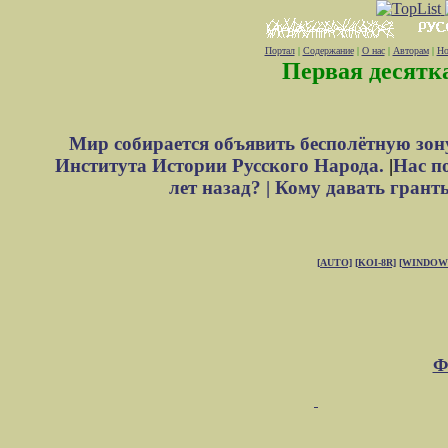
Портал
|
Содержание
|
О нас
|
Авторам
|
Но
Первая десятк
Мир собирается объявить бесполётную зон
Института Истории Русского Народа.
|
Нас п
лет назад? |
Кому давать грант
[AUTO]
[KOI-8R]
[WINDOW
Ф