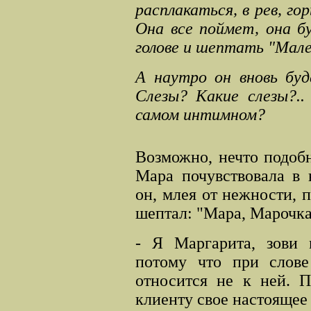
расплакаться, в рев, го
Она все поймет, она б
голове и шептать "Мале
А наутро он вновь бу
Слезы? Какие слезы?
.
самом интимном?
Возможно, нечто подоб
Мара почувствовала в 
он, млея от нежности, п
шептал: "Мара, Марочк
- Я Маргарита, зови 
потому что при слове
относится не к ней. П
клиенту свое настоящее и