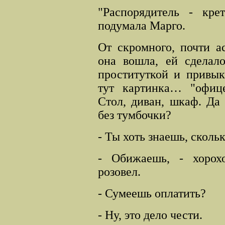
"Распорядитель - кре
подумала Марго.
От скромного, почти а
она вошла, ей сделал
проституткой и привык
тут картинка… "офице
Стол, диван, шкаф. Да
без тумбочки?
- Ты хоть знаешь, сколь
- Обижаешь, - хорох
розовел.
- Сумеешь оплатить?
- Ну, это дело чести.