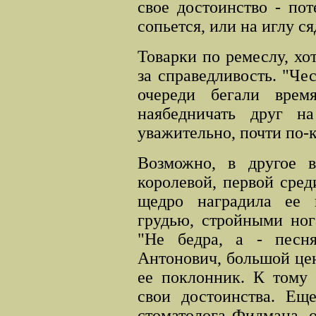
свое
достоинство - пот
сопьется, или на иглу ся
Товарки по ремеслу, хо
за справедливость. "Чес
очереди бегали вре
наябедничать друг н
уважительно, почти по-
Возможно, в другое 
королевой, первой сред
щедро наградила ее
грудью, стройными но
"Не бедра, а - песн
Антонович, большой це
ее поклонник. К тому
свои достоинства. Еще
стоматолога Фидмана, 