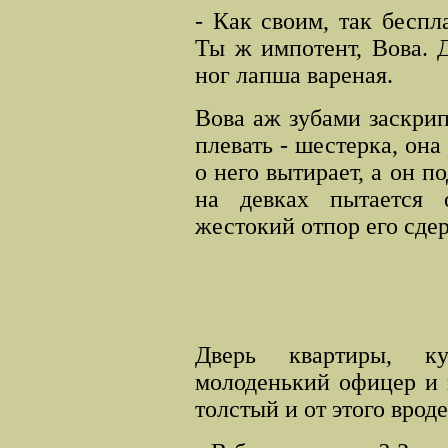
- Как своим, так беспла
Ты ж импотент, Вова. Д
ног лапша вареная.
Вова аж зубами заскрип
плевать - шестерка, она
о него вытирает, а он п
на девках пытается 
жестокий отпор его сдер
Дверь квартиры, к
молоденький офицер и 
толстый и от этого врод