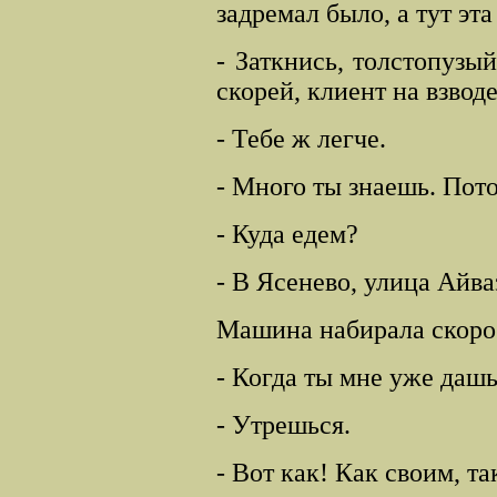
задремал было, а тут эт
- Заткнись, толстопузый
скорей, клиент на взводе
- Тебе ж легче.
- Много ты знаешь. Пото
- Куда едем?
- В Ясенево, улица Айва
Машина набирала скорос
- Когда ты мне уже даш
- Утрешься.
- Вот как! Как своим, т