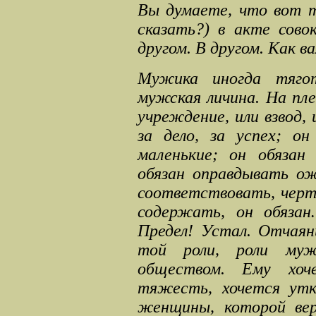
Вы думаете, что вот т
сказать
?)
в акте совок
другом. В другом. Как в
Мужика иногда тяго
мужская личина. На пле
учреждение, или взвод, 
за дело, за успех; о
маленькие
;
он обязан 
обязан оправдывать о
соответствовать, черт
содержать, он обязан
Предел! Устал. Отчаян
той роли, роли муж
обществом. Ему хоче
тяжесть, хочется утк
женщины, которой вер