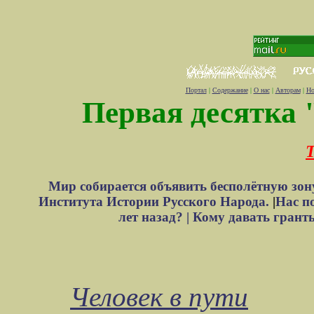
Портал
|
Содержание
|
О нас
|
Авторам
|
Но
Первая десятка 
Т
Мир собирается объявить бесполётную зон
Института Истории Русского Народа.
|
Нас п
лет назад? |
Кому давать грант
Человек в пути