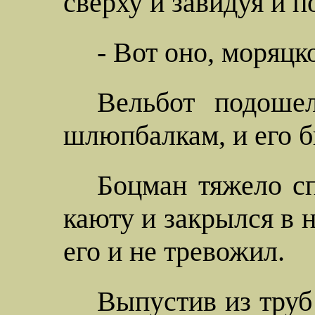
сверху и завидуя и п
- Вот оно, моряцк
Вельбот подоше
шлюпбалкам, и его б
Боцман тяжело сп
каюту и закрылся в н
его и не тревожил.
Выпустив из труб