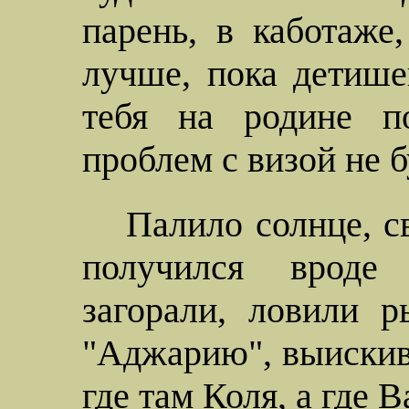
парень, в каботаже
лучше, пока детише
тебя на родине по
проблем с визой не б
Палило солнце, с
получился вроде
загорали, ловили р
"Аджарию", выискива
где там Коля, а где В