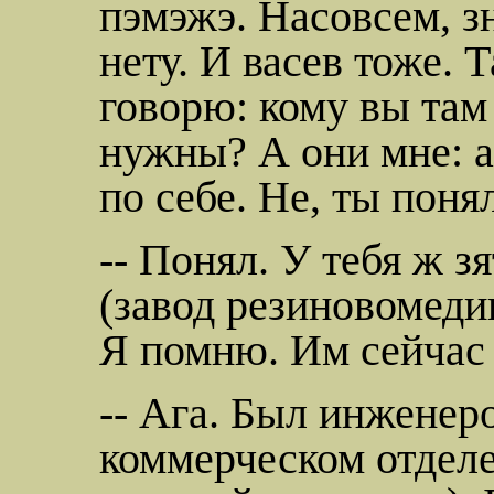
пэмэжэ
. Насовсем, з
нету. И
васев
тоже. 
говорю: кому вы там
нужны? А они мне: а
по себе. Не, ты поня
-- Понял. У тебя ж з
(завод
резиновомеди
Я помню. Им сейчас 
-- Ага.
Был инженером
коммерческом отделе