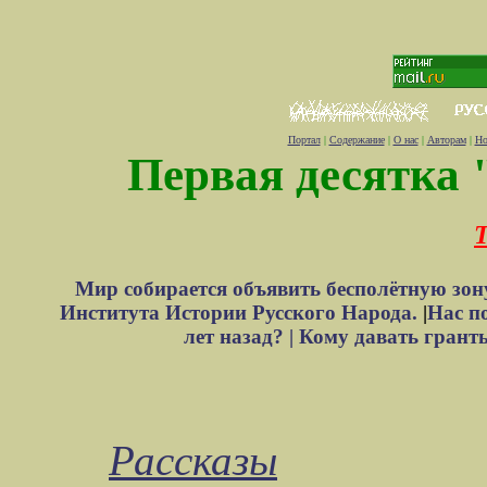
Портал
|
Содержание
|
О нас
|
Авторам
|
Но
Первая десятка 
Т
Мир собирается объявить бесполётную зон
Института Истории Русского Народа.
|
Нас п
лет назад? |
Кому давать грант
Рассказы