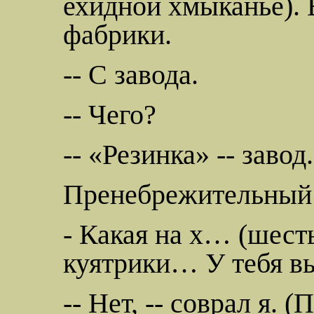
ехидной хмыканье).
фабрики.
-- С завода.
-- Чего?
-- «Резинка» -- завод.
Пренебрежительный 
- Какая на х… (шест
куятрики
… У тебя в
-- Нет, -- соврал я. 