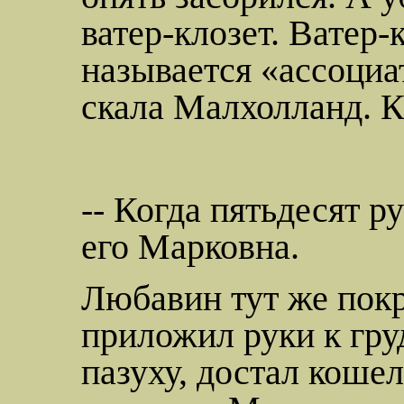
ватер-клозет
.
Ватер-к
называется «ассоци
скала
Малхолланд
. 
-- Когда
пятьдесят р
его Марковна.
Любавин тут же покр
приложил руки к гру
пазуху, достал коше