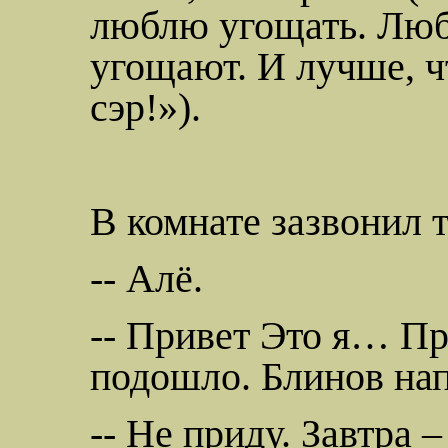
люблю угощать. Люб
угощают. И лучше, ч
сэр!»).
В комнате зазвонил 
-- Алё.
-- Привет Это я… Пр
подошло. Блинов нап
-- Не приду. Завтра 