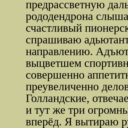
предрассветную даль 
рододендрона слыша
счастливый пионерск
спрашиваю
адьютан
направлению.
Адъют
выцветшем спортив
совершенно аппети
преувеличенно делов
Голландские, отвеча
и тут же три огромн
вперёд. Я вытираю р