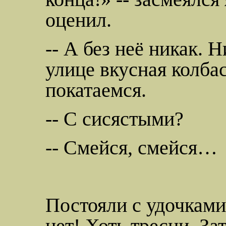
оценил.
-- А без неё никак. 
улице вкусная колбас
покатаемся.
-- С
сисястыми
?
-- Смейся, смейся…
Постояли с удочками 
нет! Хоть тресни. За