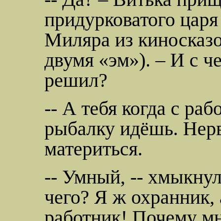
придурковатого царя
Миляра
из киносказ
двумя «
эм
»). – И с ч
решил?
-- А тебя когда с ра
рыбалку идёшь. Нерв
материться.
-- Умный, -- хмыкнул
чего? Я ж охранник,
работник! Почему мн