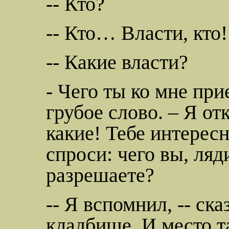
-- Кто?
-- Кто… Власти, кто!
-- Какие власти?
- Чего ты ко мне
при
грубое слово. – Я от
какие! Тебе интерес
спроси: чего вы,
ляд
разрешаете?
-- Я вспомнил, -- ска
кладбище. И место т