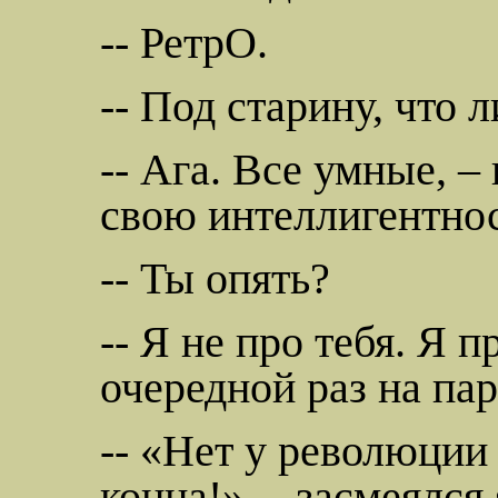
--
РетрО
.
-- Под старину, что л
-- Ага. Все умные, –
свою интеллигентност
-- Ты опять?
-- Я не про тебя. Я пр
очередной раз на пар
-- «Нет у революции
конца!» -- засмеялся