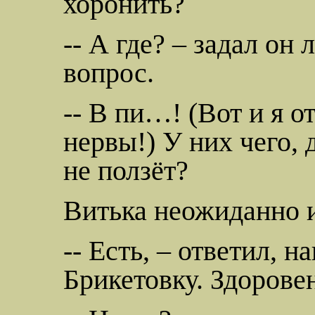
хоронить?
-- А где? – задал он
вопрос.
-- В пи…! (Вот и я о
нервы!) У них чего, 
не ползёт?
Витька неожиданно и
-- Есть, – ответил, н
Брикетовку
. Здорове