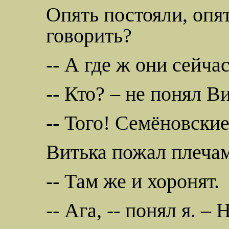
Опять постояли, опя
говорить?
-- А где ж они сейча
-- Кто? – не понял В
-- Того! Семёновски
Витька пожал плеча
-- Там же и хоронят.
-- Ага, -- понял я. –