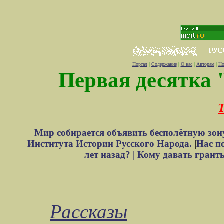
Портал
|
Содержание
|
О нас
|
Авторам
|
Но
Первая десятка 
Т
Мир собирается объявить бесполётную зон
Института Истории Русского Народа.
|
Нас п
лет назад? |
Кому давать грант
Рассказы