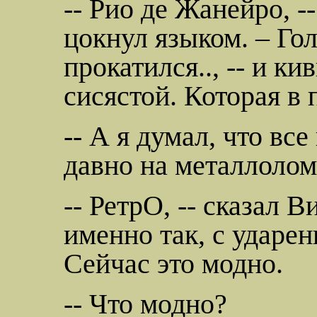
--
Рио
де
Жанейро
, 
цокнул языком. – Го
прокатился.., -- и ки
сисястой
. Которая в 
-- А я думал, что вс
давно на металлоло
--
РетрО
, -- сказал В
именно так, с ударен
Сейчас это модно.
-- Что модно?