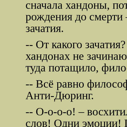
сначала
хандоны
, п
рождения до смерти 
зачатия.
-- От какого зачатия?
хандонах
не зачинают
туда потащило, фило
-- Всё равно философ
Анти-Дюринг
.
--
О-о-о-о
! – восхити
слов! Одни эмоции! 