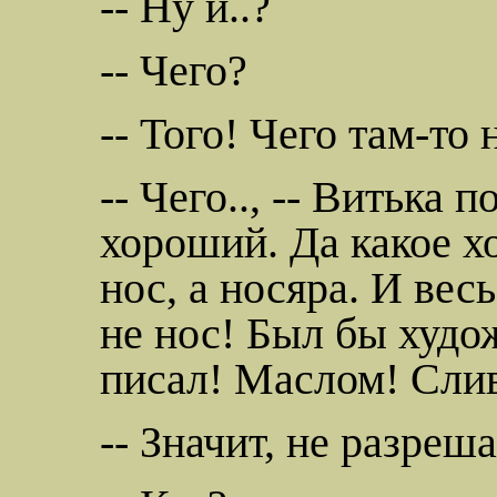
-- Ну и..?
-- Чего?
-- Того! Чего там-то
-- Чего.., -- Витька 
хороший. Да какое 
нос, а
носяра
. И вес
не нос! Был бы худо
писал! Маслом!
Сли
-- Значит, не разреш