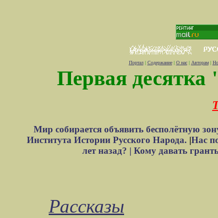
Портал
|
Содержание
|
О нас
|
Авторам
|
Но
Первая десятка 
Т
Мир собирается объявить бесполётную зон
Института Истории Русского Народа.
|
Нас п
лет назад? |
Кому давать грант
Рассказы