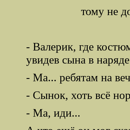
тому не д
- Валерик, где костю
увидев сына в наряд
- Ма... ребятам на ве
- Сынок, хоть всё но
- Ма, иди...