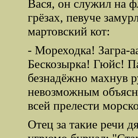
Вася, он служил на 
грёзах, певуче замурл
мартовский кот:
- Мореходка! Загра-а
Бескозырка! Гюйс! Па
безнадёжно махнув ру
невозможным объясн
всей прелести морско
Отец за такие речи 