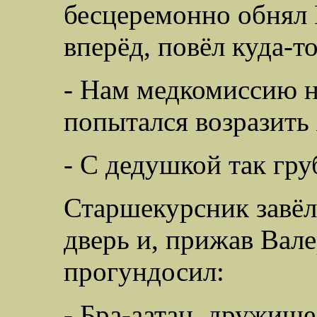
бесцеремонно обнял 
вперёд, повёл куда-то
- Нам медкомиссию на
попытался возразить 
- С дедушкой так гру
Старшекурсник завёл 
дверь и, прижав Вале
прогундосил:
- Бра-аатан, дружище