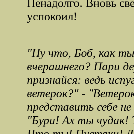
Ненадолго. Вновь св
успокоил!
"Ну что, Боб, как ты
вчерашнего? Пари де
признайся: ведь испуг
ветерок?"
-
"Ветерок
представить себе не
"Бури! Ах ты чудак! 
Что ты! Пустяки! Да