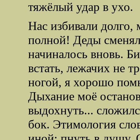
тяжёлый удар в ухо.
Нас избивали долго, 
полной! Деды сменяли
начиналось вновь. Би
встать, лежачих не т
ногой, я хорошо пом
Дыхание моё останов
выдохнуть... сложилс
бок. Этимология сло
иной: пнуть в душу.