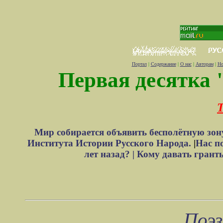
Портал
|
Содержание
|
О нас
|
Авторам
|
Но
Первая десятка 
Т
Мир собирается объявить бесполётную зон
Института Истории Русского Народа.
|
Нас п
лет назад? |
Кому давать грант
Поэз