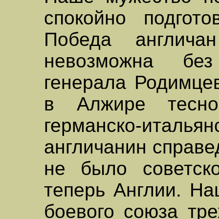
спокойно подгото
Победа англич
невозможна без
генерала Родимцев
в Алжире тесно
германско-итальян
англичанин справе
не было советск
теперь Англии. На
боевого союза тре