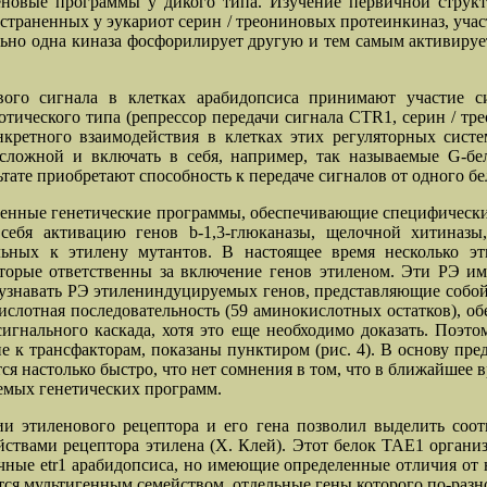
еновые программы у дикого типа. Изучение первичной струк
остраненных у эукариот серин / треониновых протеинкиназ, у
овательно одна киназа фосфорилирует другую и тем самым активи
вого сигнала в клетках арабидопсиса принимают участие с
иотического типа (репрессор передачи сигнала CTR1, серин / 
нкретного взаимодействия в клетках этих регуляторных сист
сложной и включать в себя, например, так называемые G-бе
тате приобретают способность к передаче сигналов от одного бе
еленные генетические программы, обеспечивающие специфически
себя активацию генов b-1,3-глюканазы, щелочной хитиназы,
ельных к этилену мутантов. В настоящее время несколько 
торые ответственны за включение генов этиленом. Эти РЭ и
узнавать РЭ этилениндуцируемых генов, представляющие собой,
ислотная последовательность (59 аминокислотных остатков), о
гнального каскада, хотя это еще необходимо доказать. Поэт
е к трансфакторам, показаны пунктиром (рис. 4). В основу пре
ся настолько быстро, что нет сомнения в том, что в ближайшее 
емых генетических программ.
ении этиленового рецептора и его гена позволил выделить соо
ствами рецептора этилена (Х. Клей). Этот белок ТАЕ1 органи
чные etr1 арабидопсиса, но имеющие определенные отличия от н
тся мультигенным семейством, отдельные гены которого по-разно