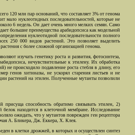
его 120 млн пар оснований, что составляет 3% от генома
жит мало нуклеотидных последовательностей, которые не
коло 6 недель. Он дает очень много мелких семян. Само
создает большие преимущества арабидопсиса как модельной
определения нуклеотидной последовательности полного
всех 250 000 видов растений. Это позволяет выделить
о растения с более сложной организацией генома.
оляют изучать генетику роста и развития, фотосинтеза,
абидопсиса, нечувствительные к этилену. Их обработка
й) не происходило подавление роста стебля в длину, его
мер генов хитиназы, не ускорял старения листьев и не
акции растений на этилен. Полученные мутанты позволили
й присуща способность обратимо связывать этилен, 2)
 белок находится в клеточной мембране. Исследование
воляло ожидать, что у мутантов поврежден ген рецептора
ая А. Бликера, Дж. Еккера, Х. Клея.
веден в клетки дрожжей, в которых и осуществлен синтез