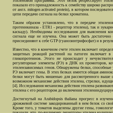
этиленовой программы. Этот белок репрессирует этил
показало его принадлежность к семейству широко распр
от англ. mitogen activated protein), в котором послед
цепи передачи сигнала на белки хроматина.
Таким образом установлено, что в передаче этилено
протеинкиназа - ETR1 - рецептор этилена), так и эукар
каскаду). Необходимы исследования для выяснения ко
сигнала еще не изучена. Она может быть достаточно 
присоединяют к себе GTP (гуанозинтрифосфат) и в резуль
Известно, что в конечном счете этилен включает опред
защитных реакций растений на патоген включает в 
гликопротеинов. Этого не происходит у нечувствит
регуляторные элементы (РЭ) в ДНК их промоторов, ко
этилензависимых генов. Обнаружены белки, способные 
РЭ включает гены. В этих белках имеется общая аминок
белки могут быть мишенью для рассмотренного выше си
возможном механизме действия этилена, стрелки, идущи
[4]. Исследования механизма действия этилена развивают
этилена с его рецептором до включения этилениндуциру
Достигнутый на Arabidopsis thaliana прогресс в изуч
дрожжевой системе закодированный в нем белок со свой
Кроме того, у томатов выделены другие гены, гомологи
показали, что, по-видимому, рецепторы этилена кодирую