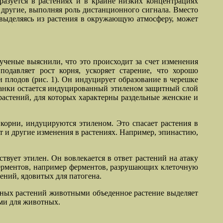
разуется в растениях и в крайне низких концентрациях
 другие, выполняя роль дистанционного сигнала. Вместо
, выделяясь из растения в окружающую атмосферу, может
ученые выяснили, что это происходит за счет изменения
подавляет рост корня, ускоряет старение, что хорошо
и плодов (рис. 1). Он индуцирует образование в черешке
о ранки остается индуцированный этиленом защитный слой
растений, для которых характерны раздельные женские и
 корни, индуцируются этиленом. Это спасает растения в
т и другие изменения в растениях. Например, эпинастию,
твует этилен. Он вовлекается в ответ растений на атаку
ферментов, например ферментов, разрушающих клеточную
ений, ядовитых для патогена.
есных растений животными объеденное растение выделяет
ыми для животных.