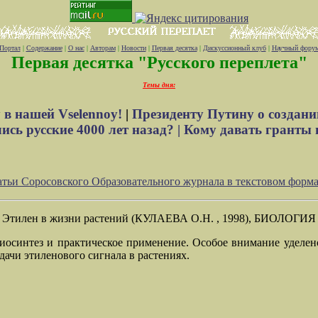
Портал
|
Содержание
|
О нас
|
Авторам
|
Новости
|
Первая десятка
|
Дискуссионный клуб
|
Научный фору
Первая десятка "Русского переплета"
Темы дня:
 в нашей Vselennoy!
|
Президенту Путину о создани
сь русские 4000 лет назад? |
Кому давать гранты 
атьи Соросовского Образовательного журнала в текстовом форма
Этилен в жизни растений (КУЛАЕВА О.Н. , 1998), БИОЛОГИЯ
иосинтез и практическое применение. Особое внимание уделено 
ачи этиленового сигнала в растениях.