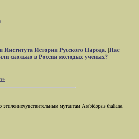
м
и Института Истории Русского Народа.
|
Нас
или сколько в России молодых ученых?
те
этиленнечувствительным мутантам Arabidopsis thaliana.