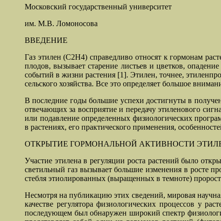
Московский государственный университет
им. М.В. Ломоносова
ВВЕДЕНИЕ
Газ этилен (С2Н4) справедливо относят к гормонам расте
плодов, вызывает старение листьев и цветков, опадение
событий в жизни растения [1]. Этилен, точнее, этиленп
сельского хозяйства. Все это определяет большое внима
В последние годы большие успехи достигнуты в получен
отвечающих за восприятие и передачу этиленового сигн
или подавление определенных физиологических программ.
в растениях, его практического применения, особенност
ОТКРЫТИЕ ГОРМОНАЛЬНОЙ АКТИВНОСТИ ЭТИЛ
Участие этилена в регуляции роста растений было откр
светильный газ вызывает большие изменения в росте про
стебля этиолированных (выращенных в темноте) проростк
Несмотря на публикацию этих сведений, мировая научная
качестве регулятора физиологических процессов у рас
последующем был обнаружен широкий спектр физиологиче