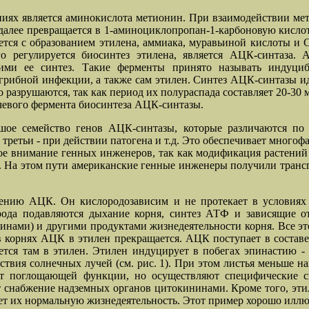
ниях является аминокислота метионин. При взаимодействии м
алее превращается в 1-аминоциклопропан-1-карбоновую кисло
ется с образованием этилена, аммиака, муравьиной кислоты и 
 регулируется биосинтез этилена, является АЦК-синтаза. А
ими ее синтез. Такие ферменты принято называть индуц
рибной инфекции, а также сам этилен. Синтез АЦК-синтазы иде
разрушаются, так как период их полураспада составляет 20-30 
ючевого фермента биосинтеза АЦК-синтазы.
ьшое семейство генов АЦК-синтазы, которые различаются по 
 третьи - при действии патогена и т.д. Это обеспечивает многоф
внимание генных инженеров, так как модификация растений по
ов. На этом пути американские генные инженеры получили транс
ению АЦК. Он кислородозависим и не протекает в условиях к
рода подавляются дыхание корня, синтез АТФ и зависящие о
нами) и другими продуктами жизнедеятельности корня. Все это
 корнях АЦК в этилен прекращается. АЦК поступает в составе 
ется там в этилен. Этилен индуцирует в побегах эпинастию - 
йствия солнечных лучей (см. рис. 1). При этом листья меньше
ют поглощающей функции, но осуществляют специфические с
 снабжение надземных органов цитокининами. Кроме того, этил
ает их нормальную жизнедеятельность. Этот пример хорошо иллю