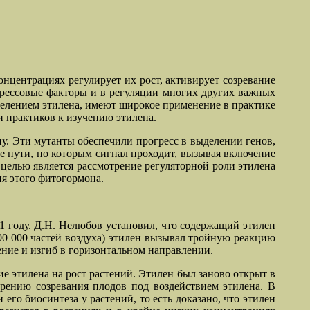
концентрациях регулирует их рост, активирует созревание
 стрессовые факторы и в регуляции многих других важных
ыделением этилена, имеют широкое применение в практике
и практиков к изучению этилена.
у. Эти мутанты обеспечили прогресс в выделении генов,
е пути, по которым сигнал проходит, вызывая включение
 целью является рассмотрение регуляторной роли этилена
ия этого фитогормона.
1 году. Д.Н. Нелюбов установил, что содержащий этилен
600 000 частей воздуха) этилен вызывал тройную реакцию
ение и изгиб в горизонтальном направлении.
е этилена на рост растений. Этилен был заново открыт в
орению созревания плодов под воздействием этилена. В
о биосинтеза у растений, то есть доказано, что этилен