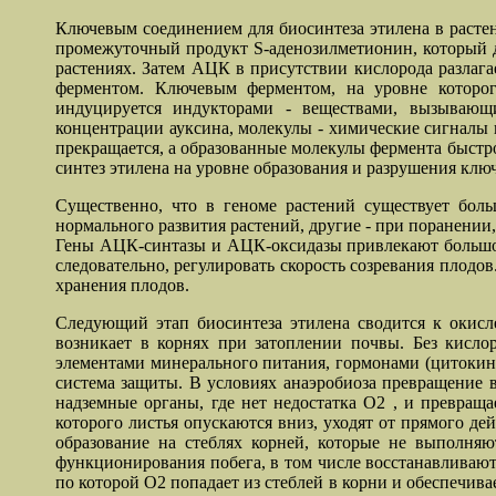
Ключевым соединением для биосинтеза этилена в расте
промежуточный продукт S-аденозилметионин, который д
растениях. Затем АЦК в присутствии кислорода разлага
ферментом. Ключевым ферментом, на уровне которого
индуцируется индукторами - веществами, вызывающ
концентрации ауксина, молекулы - химические сигналы г
прекращается, а образованные молекулы фермента быстро 
синтез этилена на уровне образования и разрушения кл
Существенно, что в геноме растений существует бол
нормального развития растений, другие - при поранении,
Гены АЦК-синтазы и АЦК-оксидазы привлекают большое 
следовательно, регулировать скорость созревания плод
хранения плодов.
Следующий этап биосинтеза этилена сводится к окисл
возникает в корнях при затоплении почвы. Без кисло
элементами минерального питания, гормонами (цитокини
система защиты. В условиях анаэробиоза превращение в
надземные органы, где нет недостатка О2 , и превраща
которого листья опускаются вниз, уходят от прямого де
образование на стеблях корней, которые не выполня
функционирования побега, в том числе восстанавливают
по которой О2 попадает из стеблей в корни и обеспечив