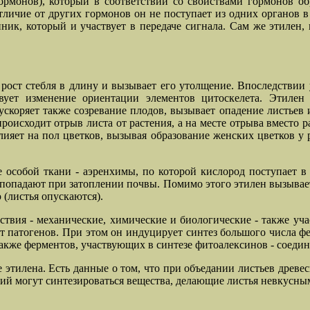
ормонов), который в соответствии со свойствами гормонов об
личие от других гормонов он не поступает из одних органов в
ник, который и участвует в передаче сигнала. Сам же этилен
 рост стебля в длину и вызывает его утолщение. Впоследствии 
твует изменение ориентации элементов цитоскелета. Этилен 
ускоряет также созревание плодов, вызывает опадение листьев 
происходит отрыв листа от растения, а на месте отрыва вмест
ияет на пол цветков, вызывая образование женских цветков у 
 особой ткани - аэренхимы, по которой кислород поступает в
 попадают при затоплении почвы. Помимо этого этилен вызывае
(листья опускаются).
вия - механические, химические и биологические - также учас
от патогенов. При этом он индуцирует синтез большого числа 
также ферментов, участвующих в синтезе фитоалексинов - соедин
 этилена. Есть данные о том, что при объедании листьев древ
ений могут синтезироваться вещества, делающие листья невкусн