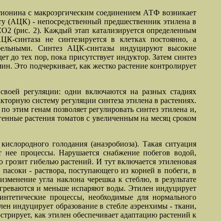
етионина с макроэргическим соединением АТФ возникает
ту (АЦК) - непосредственный предшественник этилена в
СО2 (рис. 2). Каждый этап катализируется определенным
ЦК-синтаза не синтезируется в клетках постоянно, а
ибельными. Синтез АЦК-синтазы индуцируют высокие
т до тех пор, пока присутствует индуктор. Затем синтез
мин. Это подчеркивает, как жестко растение контролирует
своей регуляции: одни включаются на разных стадиях
акторную систему регуляции синтеза этилена в растениях.
 этим генам позволяет регулировать синтез этилена и,
генные растения томатов с увеличенным на месяц сроком
ислородного голодания (анаэробиоза). Такая ситуация
т нее процессы. Нарушается снабжение побегов водой,
 грозит гибелью растений. И тут включается этиленовая
пасоки - раствора, поступающего из корней в побеги, в
изменение угла наклона черешка к стеблю, в результате
 нагреваются и меньше испаряют воды. Этилен индуцирует
интетические процессы, необходимые для нормального
ен индуцирует образование в стебле аэренхимы - ткани,
стрирует, как этилен обеспечивает адаптацию растений к