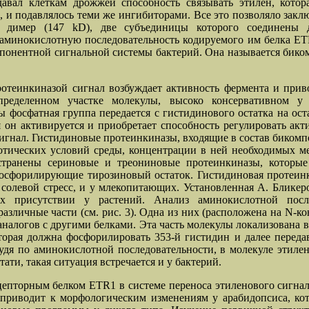
давал клеткам дрожжей способность связывать этилен, котор
й, и подавлялось теми же ингибиторами. Все это позволяло закл
т димер (147 kD), две субъединицы которого соединены 
ее аминокислотную последовательность кодируемого им белка E
понентной сигнальной системы бактерий. Она называется бикомп
отеинкиназой сигнал возбуждает активность фермента и прив
определенном участке молекулы, высоко консервативном у
фосфатная группа передается с гистидинового остатка на ост
 он активируется и приобретает способность регулировать акт
сигнал. Гистидиновые протеинкиназы, входящие в состав биком
отических условий среды, концентрации в ней необходимых ме
остранены сериновые и треониновые протеинкиназы, которы
осфорилирующие тирозиновый остаток. Гистидиновая протеинк
на солевой стресс, и у млекопитающих. Установленная А. Блик
х присутствии у растений. Анализ аминокислотной посл
 различные части (см. рис. 3). Одна из них (расположена на N-
аналогов с другими белками. Эта часть молекулы локализована в
торая должна фосфорилировать 353-й гистидин и далее переда
дя по аминокислотной последовательности, в молекуле этилен
ти, такая ситуация встречается и у бактерий.
рецепторным белком ETR1 в системе переноса этиленового сигн
1 приводит к морфологическим изменениям у арабидопсиса, к