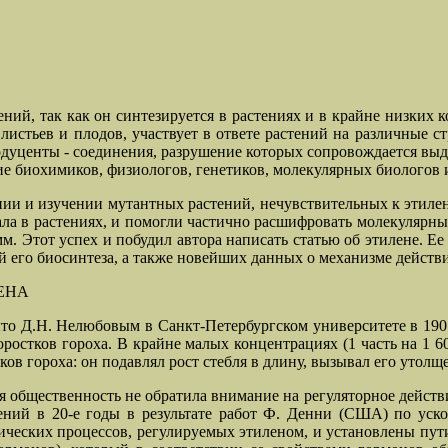
ний, так как он синтезируется в растениях и в крайне низких 
 листьев и плодов, участвует в ответе растений на различные
родуценты - соединения, разрушение которых сопровождается в
ние биохимиков, физиологов, генетиков, молекулярных биологов 
ии и изучении мутантных растений, нечувствительных к этилен
ала в растениях, и помогли частично расшифровать молекулярны
 Этот успех и побудил автора написать статью об этилене. Ее
ей его биосинтеза, а также новейших данных о механизме действ
ЕНА
ыто Д.Н. Нелюбовым в Санкт-Петербургском университете в 190
ростков гороха. В крайне малых концентрациях (1 часть на 1 
ов гороха: он подавлял рост стебля в длину, вызывал его утолщ
 общественность не обратила внимание на регуляторное действи
тений в 20-е годы в результате работ Ф. Денни (США) по уск
ских процессов, регулируемых этиленом, и установлены пути ег