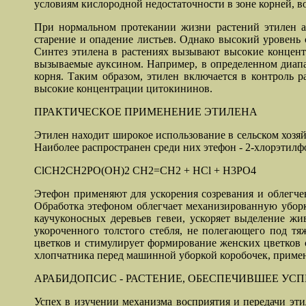
условиям кислородной недостаточности в зоне корней, 
При нормальном протекании жизни растений этилен ак
старение и опадение листьев. Однако высокий уровень с
Синтез этилена в растениях вызывают высокие концент
вызываемые ауксином. Например, в определенном диапа
корня. Таким образом, этилен включается в контроль 
высокие концентрации цитокининов.
ПРАКТИЧЕСКОЕ ПРИМЕНЕНИЕ ЭТИЛЕНА
Этилен находит широкое использование в сельском хозяй
Наиболее распространен среди них этефон - 2-хлорэтилф
ClCH2CH2PO(OH)2 CH2=CH2 + HСl + H3PO4
Этефон применяют для ускорения созревания и облегчен
Обработка этефоном облегчает механизированную уборку
каучуконосных деревьев гевеи, ускоряет выделение ж
укороченного толстого стебля, не полегающего под т
цветков и стимулирует формирование женских цветков 
хлопчатника перед машинной уборкой коробочек, применя
АРАБИДОПСИС - РАСТЕНИЕ, ОБЕСПЕЧИВШЕЕ УС
Успех в изучении механизма восприятия и передачи этил