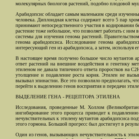
молекулярных биологов растений, подобно плодовой му
Арабидопсис обладает самым маленьким среди изученных 
человека. Диплоидная клетка содержит всего 5 пар хро
принимают непосредственного участия в кодировании бе
растение тоже небольшое, что позволяет работать с ним 
системы для изучения генома растений. Правительств
генома арабидопсиса. Исследование генома арабидопс
интересующий ген из арабидопсиса, а затем, используя е
В настоящее время получено большое число мутантов ар
ответ растений на внешние воздействия и генетику ме
этиленом не давала типичного ответа проростков на С2Н
утолщение и подавление роста корня. Этилен не вызыв
вызывал эпинастии. Все это позволило предполагать, чт
перейти к выделению генов восприятия и передачи этил
ВЫДЕЛЕНИЕ ГЕНА - РЕЦЕПТОРА ЭТИЛЕНА
Исследования, проведенные М. Холлом (Великобритани
ингибирование этого процесса приводит к подавлению
нечувствительных к этилену мутантов арабидопсиса подт
этого гормона. Большой прогресс был достигнут в резуль
Один из генов, вызывающих нечувствительность к этилен