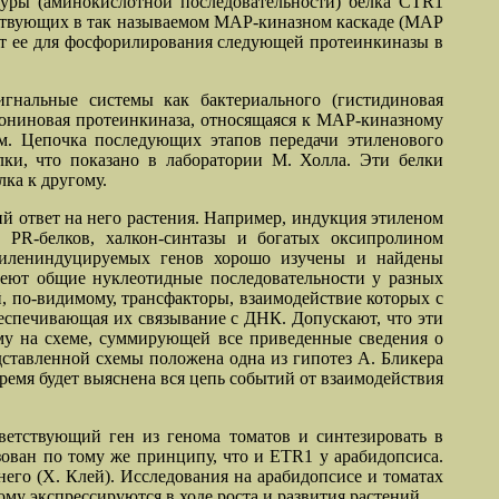
туры (аминокислотной последовательности) белка CTR1
частвующих в так называемом МАР-киназном каскаде (МАР
рует ее для фосфорилирования следующей протеинкиназы в
игнальные системы как бактериального (гистидиновая
треониновая протеинкиназа, относящаяся к МАР-киназному
ем. Цепочка последующих этапов передачи этиленового
лки, что показано в лаборатории М. Холла. Эти белки
лка к другому.
й ответ на него растения. Например, индукция этиленом
 РR-белков, халкон-синтазы и богатых оксипролином
этилениндуцируемых генов хорошо изучены и найдены
меют общие нуклеотидные последовательности у разных
 по-видимому, трансфакторы, взаимодействие которых с
беспечивающая их связывание с ДНК. Допускают, что эти
ому на схеме, суммирующей все приведенные сведения о
дставленной схемы положена одна из гипотез А. Бликера
время будет выяснена вся цепь событий от взаимодействия
тветствующий ген из генома томатов и синтезировать в
зован по тому же принципу, что и ETR1 у арабидопсиса.
его (Х. Клей). Исследования на арабидопсисе и томатах
му экспрессируются в ходе роста и развития растений.