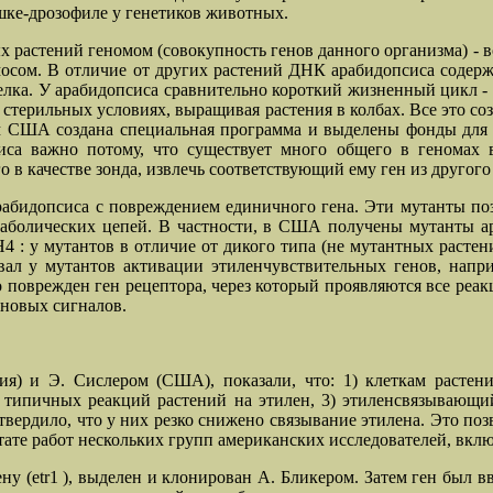
шке-дрозофиле у генетиков животных.
растений геномом (совокупность генов данного организма) - вс
мосом. В отличие от других растений ДНК арабидопсиса содер
лка. У арабидопсиса сравнительно короткий жизненный цикл - о
в стерильных условиях, выращивая растения в колбах. Все это 
ом США создана специальная программа и выделены фонды для 
иса важно потому, что существует много общего в геномах 
го в качестве зонда, извлечь соответствующий ему ген из другог
абидопсиса с повреждением единичного гена. Эти мутанты позв
таболических цепей. В частности, в США получены мутанты ар
4 : у мутантов в отличие от дикого типа (не мутантных растени
ал у мутантов активации этиленчувствительных генов, напри
о поврежден ген рецептора, через который проявляются все ре
еновых сигналов.
я) и Э. Сислером (США), показали, что: 1) клеткам растени
 типичных реакций растений на этилен, 3) этиленсвязывающий
вердило, что у них резко снижено связывание этилена. Это поз
тате работ нескольких групп американских исследователей, включ
у (etr1 ), выделен и клонирован А. Бликером. Затем ген был в