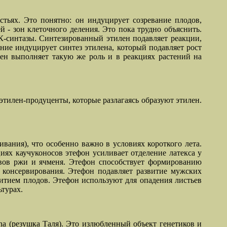
тьях. Это понятно: он индуцирует созревание плодов,
й - зон клеточного деления. Это пока трудно объяснить.
К-синтазы. Синтезированный этилен подавляет реакции,
ие индуцирует синтез этилена, который подавляет рост
лен выполняет такую же роль и в реакциях растений на
этилен-продуценты, которые разлагаясь образуют этилен.
вания), что особенно важно в условиях короткого лета.
иях каучуконосов этефон усиливает отделение латекса у
евов ржи и ячменя. Этефон способствует формированию
 консервирования. Этефон подавляет развитие мужских
итием плодов. Этефон используют для опадения листьев
ьтурах.
ana (резушка Таля). Это излюбленный объект генетиков и