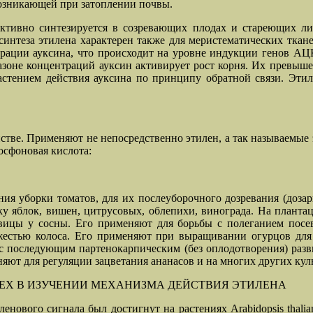
возникающей при затоплении почвы.
тивно синтезируется в созревающих плодах и стареющих лис
интеза этилена характерен также для меристематических ткане
рации ауксина, что происходит на уровне индукции генов АЦ
зоне концентраций ауксин активирует рост корня. Их превышен
растением действия ауксина по принципу обратной связи. Эти
стве. Применяют не непосредственно этилен, а так называемые 
осфоновая кислота:
ия уборки томатов, для их послеуборочного дозревания (дозари
 яблок, вишен, цитрусовых, облепихи, винограда. На плантац
ивицы у сосны. Его применяют для борьбы с полеганием пос
яжестью колоса. Его применяют при выращивании огурцов для
с последующим партенокарпическим (без оплодотворения) разв
ют для регуляции зацветания ананасов и на многих других кул
ПЕХ В ИЗУЧЕНИИ МЕХАНИЗМА ДЕЙСТВИЯ ЭТИЛЕНА
енового сигнала был достигнут на растениях Arabidopsis thali