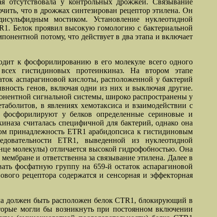
ая отсутствовала у контрольных дрожжей. Связывание
ючить, что в дрожжах синтезирован рецептор этилена. Он
дисульфидным мостиком. Установление нуклеотидной
TR1. Белок проявил высокую гомологию с бактериальной
онентной потому, что действует в два этапа и включает
одит к фосфорилированию в его молекуле всего одного
 всех гистидиновых протеинкиназ. На втором этапе
аток аспарагиновой кислоты, расположенной у бактерий
ивность генов, включая одни из них и выключая другие.
понентной сигнальной системы, широко распространены у
таболитов, в явлениях хемотаксиса и взаимодействии с
е фосфорилируют у белков определенные сериновые и
иназа считалась специфичной для бактерий, однако она
ером принадлежность ETR1 арабидопсиса к гистидиновым
едовательности ETR1, выведенной из нуклеотидной
конце молекулы) отличается высокой гидрофобностью. Она
 мембране и ответственна за связывание этилена. Далее в
вать фосфатную группу на 659-й остаток аспарагиновой
ового рецептора содержатся и сенсорная и эффекторная
ала должен быть расположен белок CTR1, блокирующий в
оторые могли бы возникнуть при постоянном включении