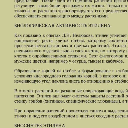
представляет собой один из гормонов растений (фитог
регулирует важнейшие программы их жизни. Только в от
этилена по растению транспортируется его предшествен
обеспечивать сигнализацию между растениями.
БИОЛОГИЧЕСКАЯ АКТИВНОСТЬ ЭТИЛЕНА
Как показано в опытах Д.Н. Нелюбова, этилен угнетает
направления роста клеток стебля, которому соответс
прослеживается на листьях и цветках растений. Этилен 
специального отделительного слоя клеток, по которому 
клеток с опробковевшими стенками. Этот фитогормон вл
мужские цветки, например у огурца, тыквы и кабачков.
Образование корней на стебле и формирование в стебле
условиях кислородного голодания корней, в которое они
изменяющую угол наклона листа по отношению к стеблю 
В ответах растений на различные повреждающие воздейст
патогенов. Этилен включает системы защиты растений 
стенку грибов (хитиназы, специфические глюканазы), а 
При поранении растений происходят синтез и выделение
этилен и под его воздействием в листьях соседних раст
БИОСИНТЕЗ ЭТИЛЕНА