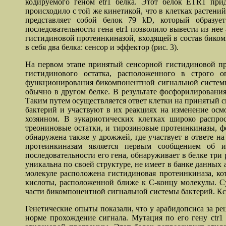
кодируемого геном etr1 белка. Этот белок ETR1 при
происходило с той же кинетикой, что в клетках растени
представляет собой белок 79 kD, который образуе
последовательности гена etr1 позволило вывести из н
гистидиновой протеинкиназой, входящей в состав биком
в себя два белка: сенсор и эффектор (рис. 3).
На первом этапе принятый сенсорной гистидиновой пр
гистидинового остатка, расположенного в строго 
функционирования бикомпонентной сигнальной системы 
обычно в другом белке. В результате фосфорилирования
Таким путем осуществляется ответ клетки на принятый 
бактерий и участвуют в их реакциях на изменение осм
хозяином. В эукариотических клетках широко распр
треониновые остатки, и тирозиновые протеинкиназы, ф
обнаружена также у дрожжей, где участвует в ответе 
протеинкиназам является первым сообщением об и
последовательности его гена, обнаруживает в белке три
уникальна по своей структуре, не имеет в банке данных 
молекуле расположена гистидиновая протеинкиназа, ко
кислоты, расположенной ближе к С-концу молекулы. Су
части бикомпонентной сигнальной системы бактерий. Кста
Генетические опыты показали, что у арабидопсиса за 
норме прохождение сигнала. Мутация по его гену ctr