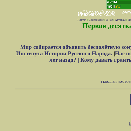
Портал
|
Содержание
|
О нас
|
Авторам
|
Но
Первая десятк
Мир собирается объявить бесполётную зон
Института Истории Русского Народа.
|
Нас п
лет назад? |
Кому давать грант
[ ENGLISH ]
[AUTO]