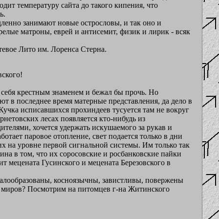
одит температуру сайта до такого кипения, что
ь.
дленно занимают новые острословы, и так оно и
релые матроны, еврей и антисемит, физик и лирик - всяк
тевое Лито им. Лоренса Стерна.
вского!
 себя крестным знаменем и бежал бы прочь. Но
ют в последнее время матерные представления, да дело в
 Кучка исписавшихся прохиндеев тусуется там не вокруг
рнетовских лесах появляется кто-нибудь из
ителями, хочется удержать искушаемого за рукав и
ботает паровое отопление, свет подается только в дни
гих на уровне первой сигнальной системы. Им только так
ина в том, что их соросовские и росбанковские пайки
ит мецената Гусинского и мецената Березовского в
малообразованы, косноязычны, завистливы, повержены
ре миров? Посмотрим на питомцев г-на Житинского