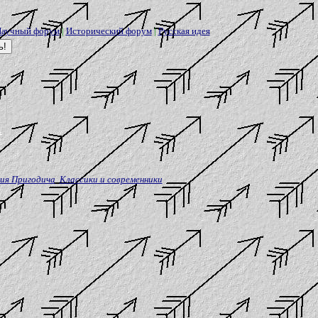
аучный форум
|
Исторический форум
|
Русская идея
ия Пригодича
Классики и современники