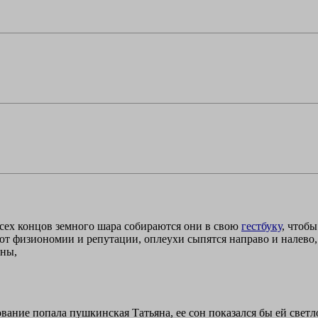
всех концов земного шара собираются они в свою
гестбуку
, чтобы
т физиономии и репутации, оплеухи сыпятся направо и налево, м
аны,
ование попала пушкинская Татьяна, ее сон показался бы ей све