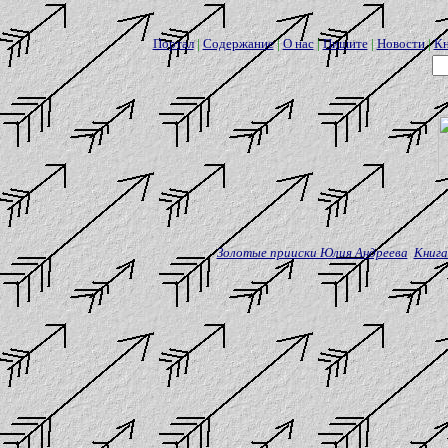
Портал
|
Содержание
|
О нас
|
Пишите
|
Новости
|
Кн
Золотые прииски Юлия Андреева
Книга