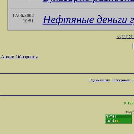
17.06.2002
Нефтяные деньги г
10:51
<<
11
|
12
|
1
Архив Обозрения
Редколлегия
|
О журнале
|
© 199
Copyri