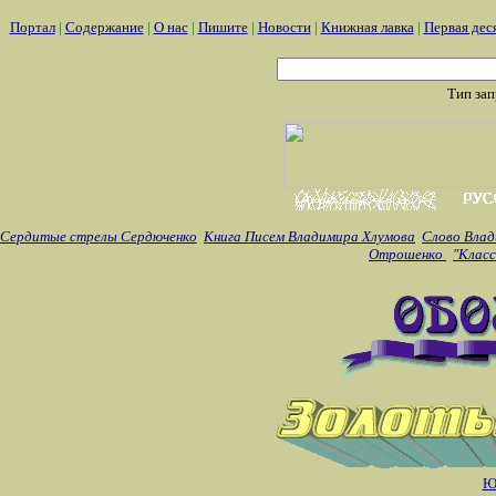
Портал
|
Содержание
|
О нас
|
Пишите
|
Новости
|
Книжная лавка
|
Первая дес
Тип за
Сердитые стрелы Сердюченко
Книга Писем Владимира Хлумова
Слово Влад
Отрошенко
"Класс
Ю