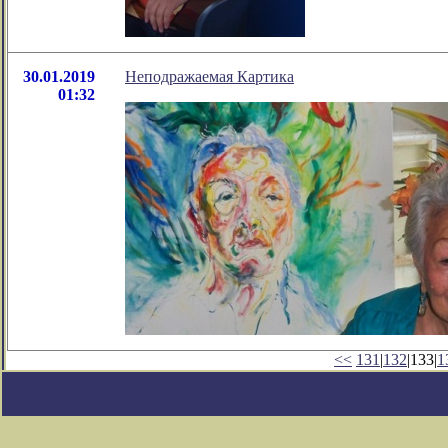
30.01.2019
Неподражаемая Картика
01:32
<<
131
|
132
|133|
1