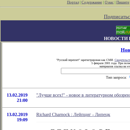
Портал
|
Содержание
|
О нас
|
Пишите
Подписатьс
НОВОСТИ 
Нов
"Русский переплет" зарегистрирован как СМИ.
Свидетельст
5 февраля 2001 года. При пол
материалов ссылка на ww
Тип запроса:
13.02.2019
"Лучше всех!" - новое в литературном обозр
21:00
13.02.2019
Richard Charnock : Лейпциг - Липецк
19:09