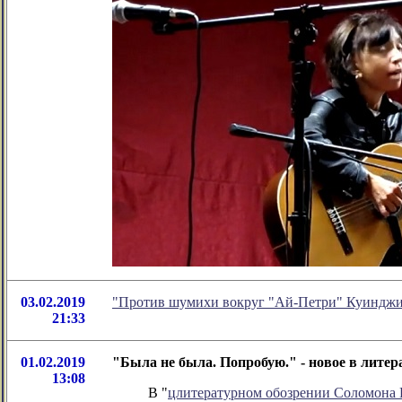
03.02.2019
"Против шумихи вокруг "Ай-Петри" Куинджи"
21:33
01.02.2019
"Была не была. Попробую." - новое в лите
13:08
В "
цлитературном обозрении Соломона