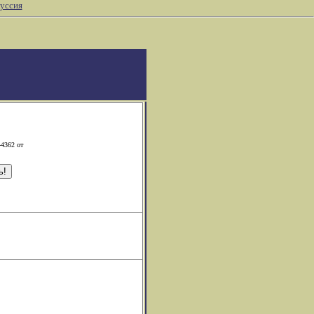
уссия
-4362 от