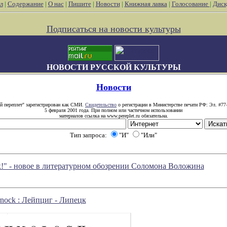
л
|
Содержание
|
О нас
|
Пишите
|
Новости
|
Книжная лавка
|
Голосование
|
Диск
Подписаться на новости культуры
НОВОСТИ РУССКОЙ КУЛЬТУРЫ
Новости
й переплет" зарегистрирован как СМИ.
Свидетельство
о регистрации в Министерстве печати РФ: Эл. #77
5 февраля 2001 года. При полном или частичном использовании
материалов ссылка на www.pereplet.ru обязательна.
Тип запроса:
"И"
"Или"
!" - новое в литературном обозрении Соломона Воложина
rnock : Лейпциг - Липецк