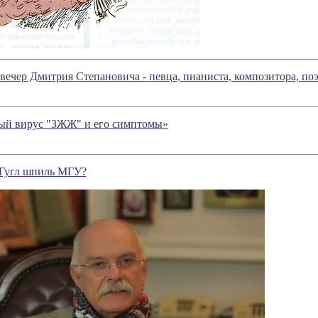
вечер Дмитрия Степановича - певца, пианиста, композитора, поэ
ый вирус "ЗЖЖ" и его симптомы»
 Гугл шпиль МГУ?