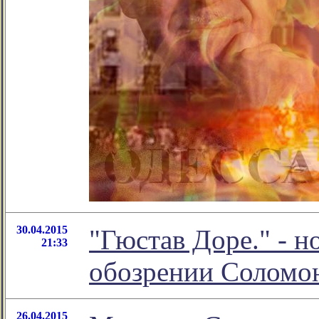
30.04.2015
"Гюстав Доре." - н
21:33
обозрении Соломо
26.04.2015