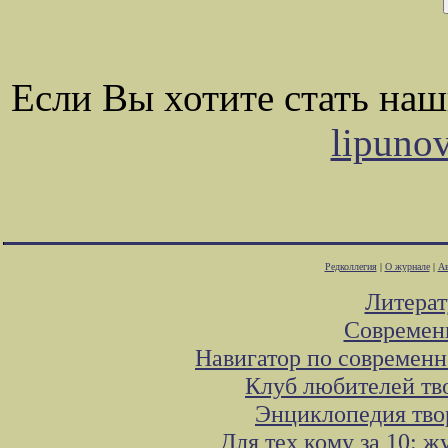
Если Вы хотите стать на
lipuno
Редколлегия
|
О журнале
|
Ав
Литера
Современ
Навигатор по современн
Клуб любителей тв
Энциклопедия тво
Для тех кому за 10: 