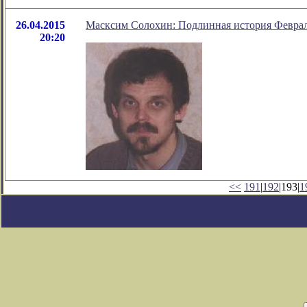
26.04.2015
Масксим Солохин: Подлинная история Феврал
20:20
<<
191
|
192
|193|
1