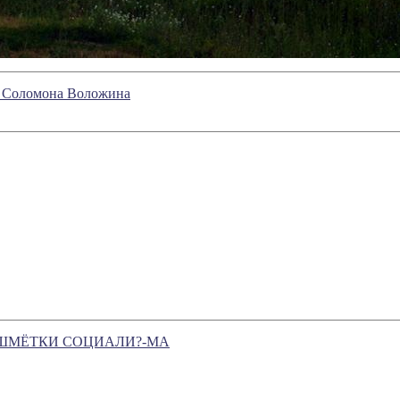
и Соломона Воложина
и ОШМЁТКИ СОЦИАЛИ?-МА