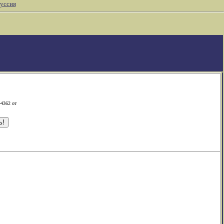
уссия
-4362 от