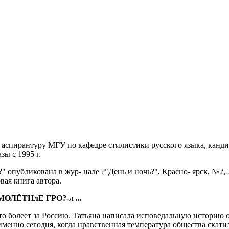
аспирантуру МГУ по кафедре стилистики русского языка, канди
зы с 1995 г.
" опубликована в жур- нале ?"День и ночь?", Красно- ярск, №2, 
вая книга автора.
ЛЁТНлЕ ГРО?-л ...
 кто болеет за Россию. Татьяна написала исповедальную историю 
именно сегодня, когда нравственная температура общества скат