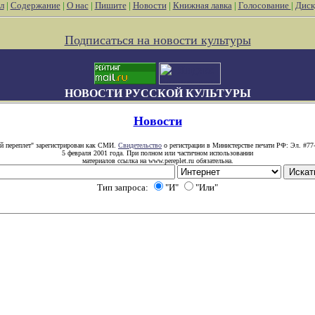
л
|
Содержание
|
О нас
|
Пишите
|
Новости
|
Книжная лавка
|
Голосование
|
Диск
Подписаться на новости культуры
НОВОСТИ РУССКОЙ КУЛЬТУРЫ
Новости
й переплет" зарегистрирован как СМИ.
Свидетельство
о регистрации в Министерстве печати РФ: Эл. #77
5 февраля 2001 года. При полном или частичном использовании
материалов ссылка на www.pereplet.ru обязательна.
Тип запроса:
"И"
"Или"