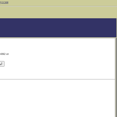
уссия
-4362 от