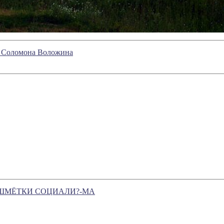
и Соломона Воложина
и ОШМЁТКИ СОЦИАЛИ?-МА