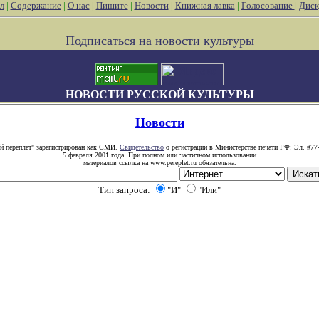
л
|
Содержание
|
О нас
|
Пишите
|
Новости
|
Книжная лавка
|
Голосование
|
Диск
Подписаться на новости культуры
НОВОСТИ РУССКОЙ КУЛЬТУРЫ
Новости
й переплет" зарегистрирован как СМИ.
Свидетельство
о регистрации в Министерстве печати РФ: Эл. #77
5 февраля 2001 года. При полном или частичном использовании
материалов ссылка на www.pereplet.ru обязательна.
Тип запроса:
"И"
"Или"