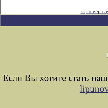
<<
191
|
192
|
193
|
1
Если Вы хотите стать на
lipuno