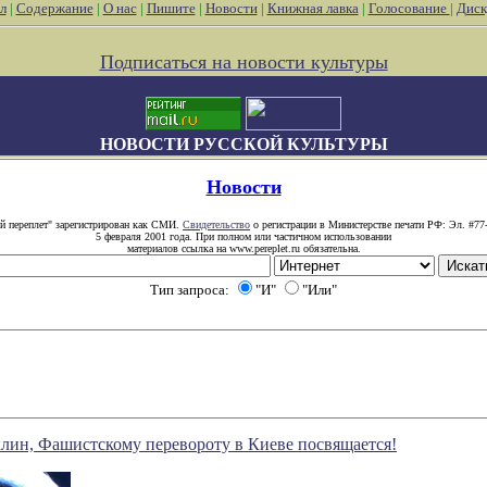
л
|
Содержание
|
О нас
|
Пишите
|
Новости
|
Книжная лавка
|
Голосование
|
Диск
Подписаться на новости культуры
НОВОСТИ РУССКОЙ КУЛЬТУРЫ
Новости
й переплет" зарегистрирован как СМИ.
Свидетельство
о регистрации в Министерстве печати РФ: Эл. #77
5 февраля 2001 года. При полном или частичном использовании
материалов ссылка на www.pereplet.ru обязательна.
Тип запроса:
"И"
"Или"
лин, Фашистскому перевороту в Киеве посвящается!