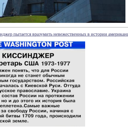
нджер пытается вразумить невежественных в истории американ