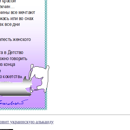
овит украинскую алькаиду