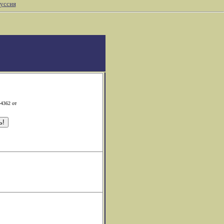
уссия
-4362 от