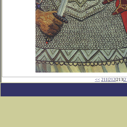
<<
211
|
212
|213|
2