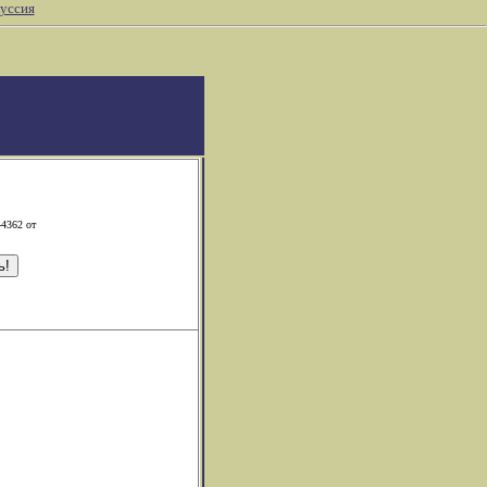
уссия
-4362 от