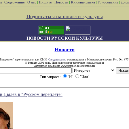
л
|
Содержание
|
О нас
|
Пишите
|
Новости
|
Книжная лавка
|
Голосование
|
Диск
Подписаться на новости культуры
НОВОСТИ РУССКОЙ КУЛЬТУРЫ
Новости
й переплет" зарегистрирован как СМИ.
Свидетельство
о регистрации в Министерстве печати РФ: Эл. #77
5 февраля 2001 года. При полном или частичном использовании
материалов ссылка на www.pereplet.ru обязательна.
Тип запроса:
"И"
"Или"
в Цылёв в "Русском переплёте"