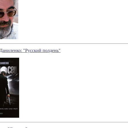
Даниленко: "Русский полдень"