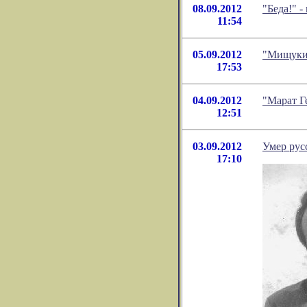
08.09.2012
"Беда!" 
11:54
05.09.2012
"Мищуки.
17:53
04.09.2012
"Марат Г
12:51
03.09.2012
Умер рус
17:10