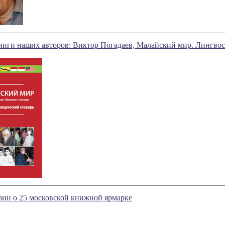
иги наших авторов: Виктор Погадаев, Малайский мир. Лингвос
рин о 25 московской книжной ярмарке