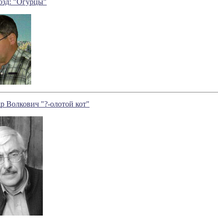
озд: "Огурцы"
р Волкович "?-олотой кот"