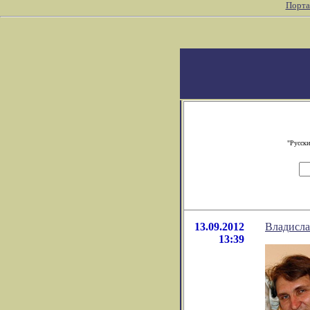
Порта
"Русски
13.09.2012
Владисла
13:39