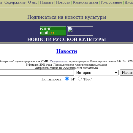
л
|
Содержание
|
О нас
|
Пишите
|
Новости
|
Книжная лавка
|
Голосование
|
Диск
Подписаться на новости культуры
НОВОСТИ РУССКОЙ КУЛЬТУРЫ
Новости
й переплет" зарегистрирован как СМИ.
Свидетельство
о регистрации в Министерстве печати РФ: Эл. #77
5 февраля 2001 года. При полном или частичном использовании
материалов ссылка на www.pereplet.ru обязательна.
Тип запроса:
"И"
"Или"