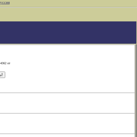
уссия
-4362 от