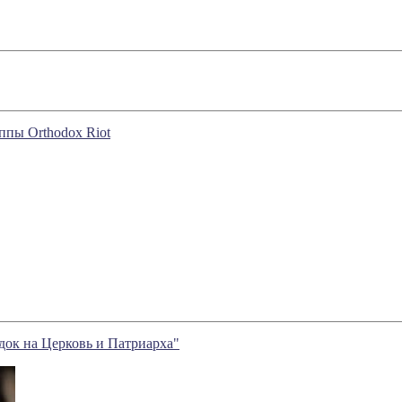
ппы Orthodox Riot
ок на Церковь и Патриарха"