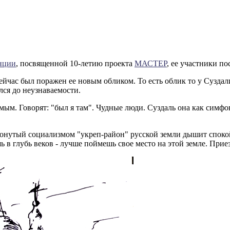
нции
, посвященной 10-летию проекта
МАСТЕР
, ее участники по
сейчас был поражен ее новым обликом. То есть облик то у Суздал
лся до неузнаваемости.
мым. Говорят: "был я там". Чудные люди. Суздаль она как симфо
етронутый социализмом "укреп-район" русской земли дышит спок
 в глубь веков - лучше поймешь свое место на этой земле. Приез