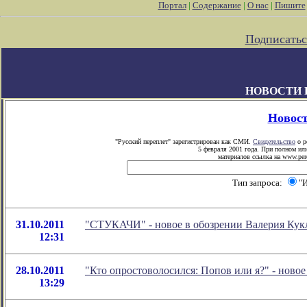
Портал
|
Содержание
|
О нас
|
Пишите
Подписатьс
НОВОСТИ 
Новос
"Русский переплет" зарегистрирован как СМИ.
Свидетельство
о р
5 февраля 2001 года. При полном ил
материалов ссылка на www.pere
Тип запроса:
"
31.10.2011
"СТУКАЧИ" - новое в обозрении Валерия Кук
12:31
28.10.2011
"Кто опростоволосился: Попов или я?" - нов
13:29