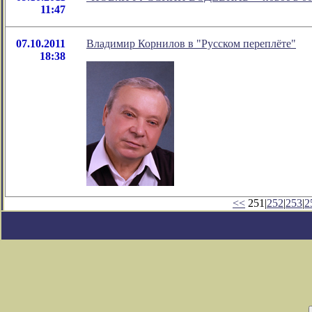
11:47
07.10.2011
Владимир Корнилов в "Русском переплёте"
18:38
<<
251|
252
|
253
|
2