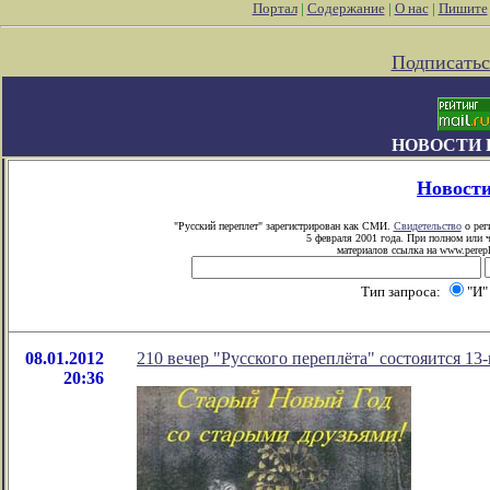
Портал
|
Содержание
|
О нас
|
Пишите
Подписатьс
НОВОСТИ 
Новост
"Русский переплет" зарегистрирован как СМИ.
Свидетельство
о рег
5 февраля 2001 года. При полном или 
материалов ссылка на www.perepl
Тип запроса:
"И
08.01.2012
210 вечер "Русского переплёта" состояится 13-
20:36