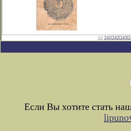
<<
241
|
242
|
243
|
2
Если Вы хотите стать н
lipuno