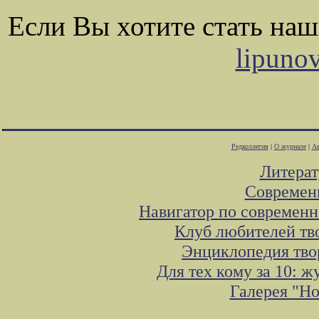
Если Вы хотите стать на
lipuno
Редколлегия
|
О журнале
|
Ав
Литера
Современ
Навигатор по современн
Клуб любителей тв
Энциклопедия тво
Для тех кому за 10: 
Галерея "Н