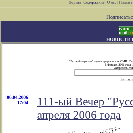
Портал
|
Содержание
|
О нас
|
Пишите
Подписатьс
НОВОСТИ 
"Русский переплет" зарегистрирован как СМИ.
Св
5 февраля 2001 года.
материалов ссы
Тип за
06.04.2006
111-ый Вечер "Русс
17:04
апреля 2006 года