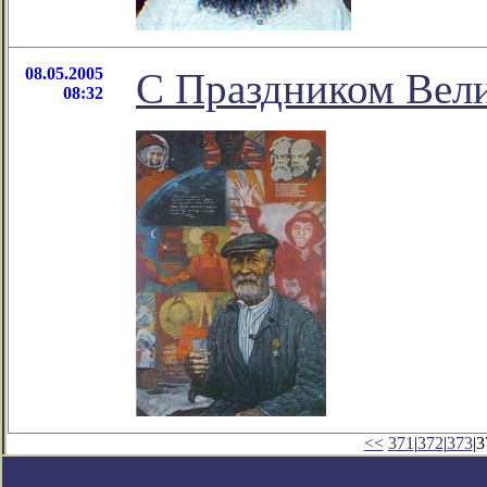
08.05.2005
С Праздником Вел
08:32
<<
371
|
372
|
373
|3