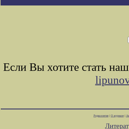
Если Вы хотите стать на
lipuno
Редколлегия
|
О журнале
|
Ав
Литера