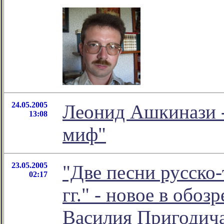
24.05.2005
Леонид Ашкинази -
13:08
миф"
23.05.2005
"Две песни русско
02:17
гг." - новое в обо
Василия Пригодич