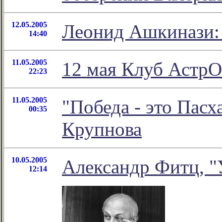
12.05.2005
Леонид Ашкинази:
14:40
11.05.2005
12 мая Клуб АстрО
22:23
11.05.2005
"Победа - это Пасх
00:35
Крупнова
10.05.2005
Александр Фитц,
12:14