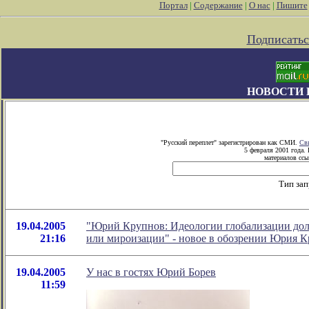
Портал
|
Содержание
|
О нас
|
Пишите
Подписатьс
НОВОСТИ 
"Русский переплет" зарегистрирован как СМИ.
Св
5 февраля 2001 года.
материалов ссы
Тип за
19.04.2005
"Юрий Крупнов: Идеологии глобализации дол
21:16
или мироизации" - новое в обозрении Юрия 
19.04.2005
У нас в гостях Юрий Борев
11:59