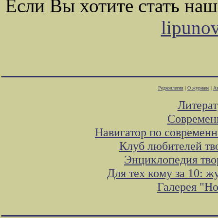
Если Вы хотите стать на
lipuno
Редколлегия
|
О журнале
|
Ав
Литера
Современ
Навигатор по современн
Клуб любителей тв
Энциклопедия тво
Для тех кому за 10: 
Галерея "Н