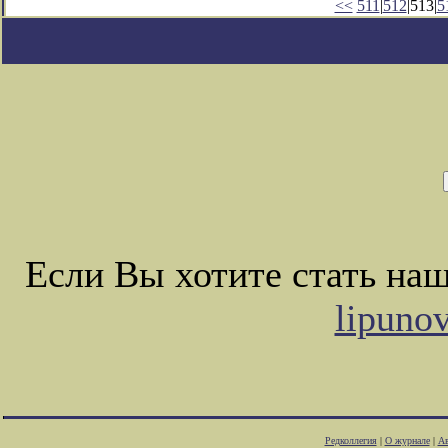
<<
511
|
512
|513|
5
Если Вы хотите стать на
lipuno
Редколлегия
|
О журнале
|
Ав