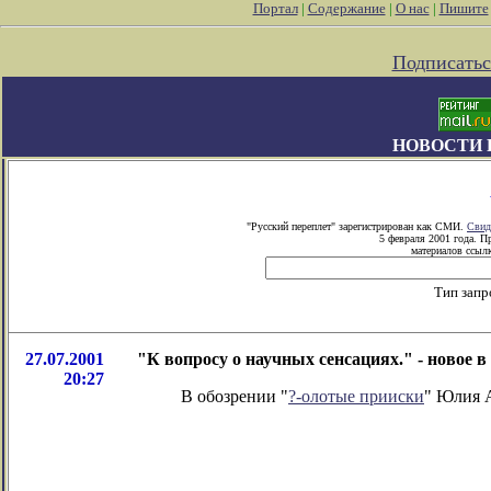
Портал
|
Содержание
|
О нас
|
Пишите
Подписатьс
НОВОСТИ 
"Русский переплет" зарегистрирован как СМИ.
Свид
5 февраля 2001 года. П
материалов ссылк
Тип запр
27.07.2001
"К вопросу о научных сенсациях." - новое
20:27
В обозрении "
?-олотые прииски
" Юлия А