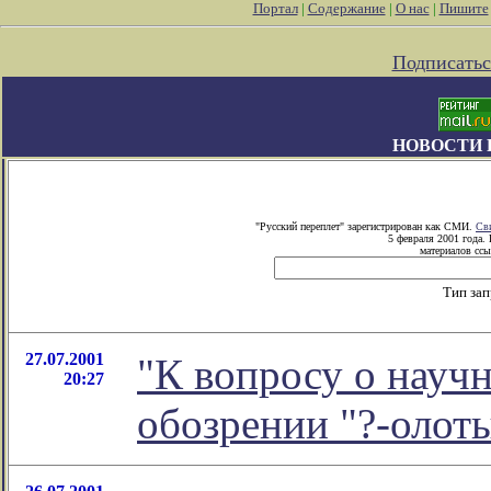
Портал
|
Содержание
|
О нас
|
Пишите
Подписатьс
НОВОСТИ 
"Русский переплет" зарегистрирован как СМИ.
Св
5 февраля 2001 года.
материалов ссы
Тип за
27.07.2001
"К вопросу о научн
20:27
обозрении "?-олот