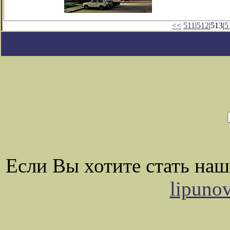
<<
511
|
512
|513|
5
Если Вы хотите стать на
lipuno