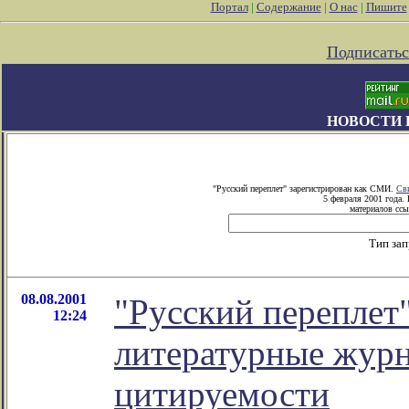
Портал
|
Содержание
|
О нас
|
Пишите
Подписатьс
НОВОСТИ 
"Русский переплет" зарегистрирован как СМИ.
Св
5 февраля 2001 года.
материалов ссы
Тип за
08.08.2001
"Русский переплет
12:24
литературные журн
цитируемости