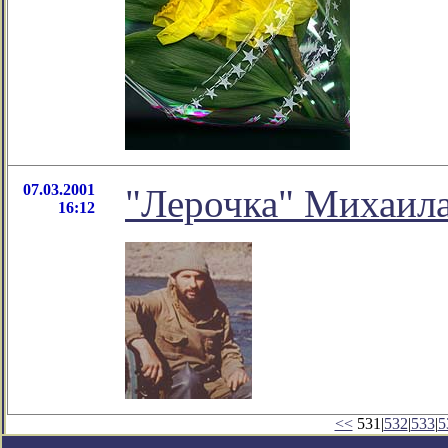
07.03.2001
"Лерочка" Михаила
16:12
<<
531|
532
|
533
|
5