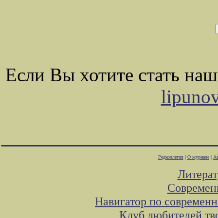
Если Вы хотите стать на
lipuno
Редколлегия
|
О журнале
|
Ав
Литера
Современ
Навигатор по современн
Клуб любителей тв