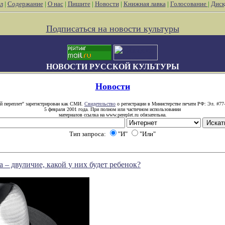
л
|
Содержание
|
О нас
|
Пишите
|
Новости
|
Книжная лавка
|
Голосование
|
Диск
Подписаться на новости культуры
НОВОСТИ РУССКОЙ КУЛЬТУРЫ
Новости
й переплет" зарегистрирован как СМИ.
Свидетельство
о регистрации в Министерстве печати РФ: Эл. #77
5 февраля 2001 года. При полном или частичном использовании
материалов ссылка на www.pereplet.ru обязательна.
Тип запроса:
"И"
"Или"
а – двуличие, какой у них будет ребенок?