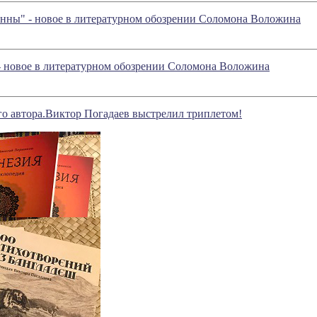
анны" - новое в литературном обозрении Соломона Воложина
- новое в литературном обозрении Соломона Воложина
о автора.Виктор Погадаев выстрелил триплетом!