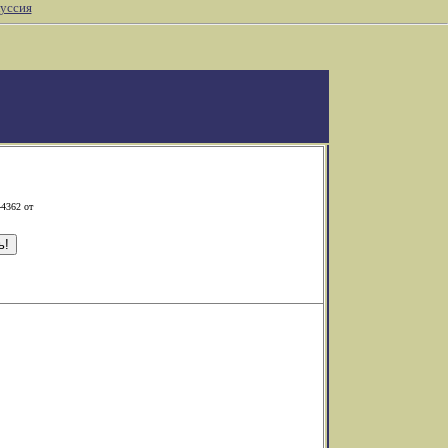
уссия
-4362 от