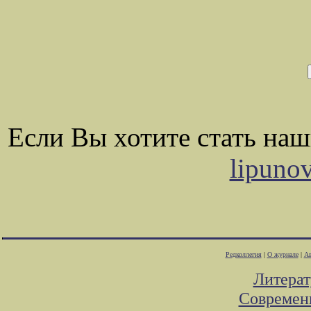
Если Вы хотите стать на
lipuno
Редколлегия
|
О журнале
|
Ав
Литера
Современ