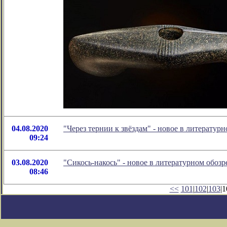
04.08.2020
"Через тернии к звёздам" - новое в литерату
09:24
03.08.2020
"Сикось-накось" - новое в литературном обо
08:46
<<
101
|
102
|
103
|1