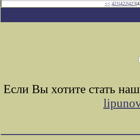
<<
421
|
422
|
423
|4
Если Вы хотите стать на
lipuno