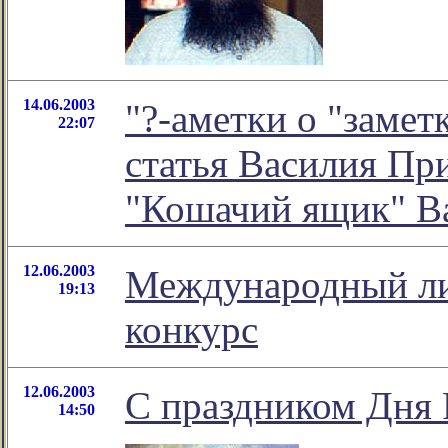
14.06.2003
"?-аметки о "замет
22:07
статья Василия При
"Кошачий ящик" В
12.06.2003
Международный л
19:13
конкурс
12.06.2003
С праздником Дня 
14:50