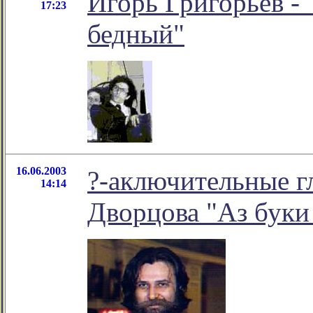
Игорь Григорьев - 
17:23
бедный"
16.06.2003
?-аключительные г
14:14
Дворцова "Аз буки 