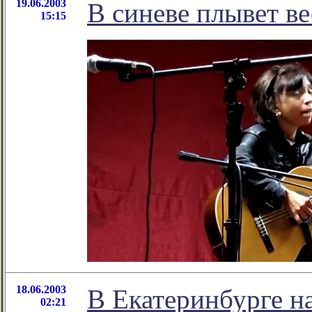
19.06.2003
В синеве плывет ве
15:15
18.06.2003
В Екатеринбурге на
02:21