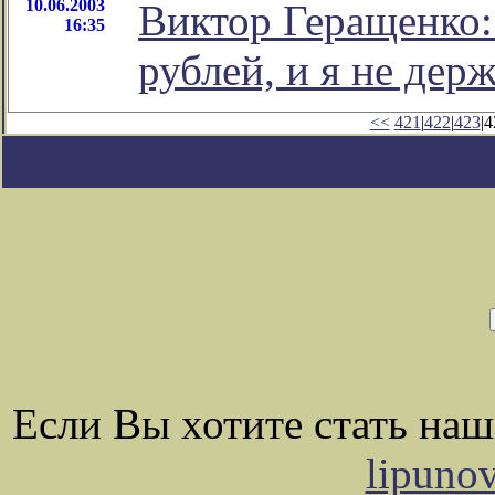
10.06.2003
Виктор Геращенко:
16:35
рублей, и я не держ
<<
421
|
422
|
423
|4
Если Вы хотите стать на
lipuno