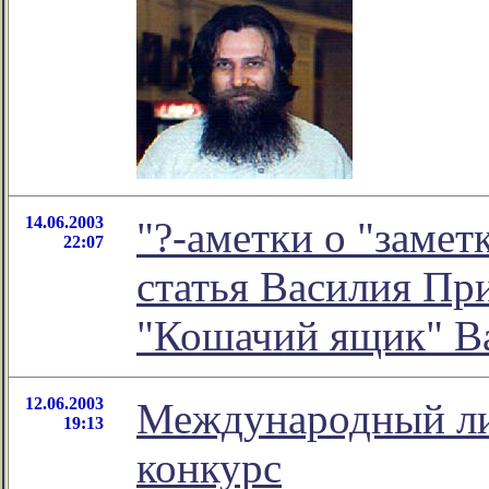
14.06.2003
"?-аметки о "замет
22:07
статья Василия При
"Кошачий ящик" В
12.06.2003
Международный л
19:13
конкурс