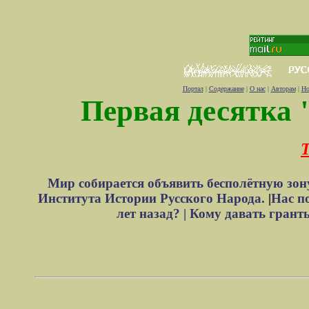
Портал
|
Содержание
|
О нас
|
Авторам
|
Но
Первая десятка 
Т
Мир собирается объявить бесполётную зон
Института Истории Русского Народа.
|
Нас п
лет назад? |
Кому давать грант