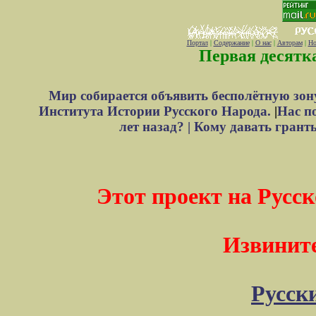
Портал
|
Содержание
|
О нас
|
Авторам
|
Но
Первая десятк
Мир собирается объявить бесполётную зон
Института Истории Русского Народа.
|
Нас п
лет назад? |
Кому давать грант
Этот проект на Русск
Извините
Русск