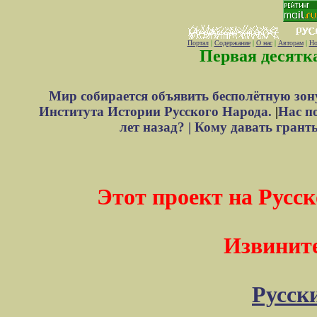
Портал
|
Содержание
|
О нас
|
Авторам
|
Но
Первая десятк
Мир собирается объявить бесполётную зон
Института Истории Русского Народа.
|
Нас п
лет назад? |
Кому давать грант
Этот проект на Русск
Извините
Русск