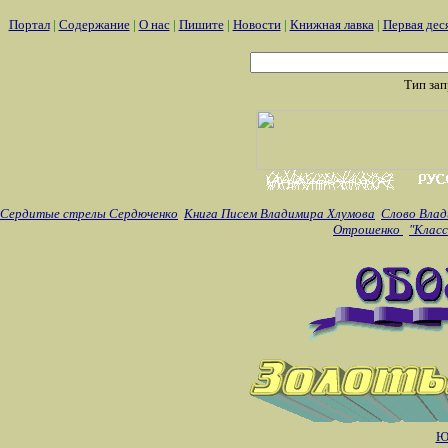
Портал
|
Содержание
|
О нас
|
Пишите
|
Новости
|
Книжная лавка
|
Первая дес
Тип за
Сердитые стрелы Сердюченко
Книга Писем Владимира Хлумова
Слово Влад
Отрошенко
"Класс
Ю