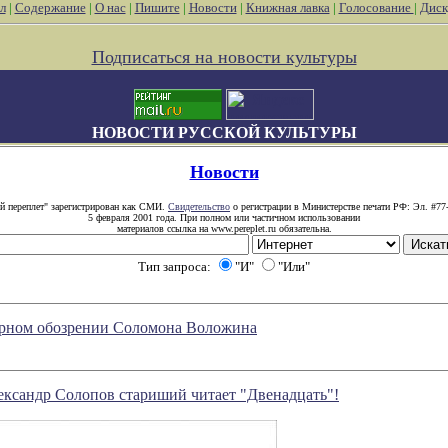
л
|
Содержание
|
О нас
|
Пишите
|
Новости
|
Книжная лавка
|
Голосование
|
Диск
Подписаться на новости культуры
НОВОСТИ РУССКОЙ КУЛЬТУРЫ
Новости
й переплет" зарегистрирован как СМИ.
Свидетельство
о регистрации в Министерстве печати РФ: Эл. #77
5 февраля 2001 года. При полном или частичном использовании
материалов ссылка на www.pereplet.ru обязательна.
Тип запроса:
"И"
"Или"
атурном обозрении Соломона Воложина
ександр Солопов стариший читает "Двенадцать"!