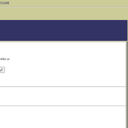
уссия
-4362 от