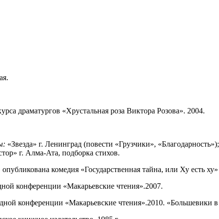
ая.
урса драматургов «Хрустальная роза Виктора Розова». 2004.
ы:
«Звезда»
г.
Ленинград
(повести «Грузчики»,
«Благодарность»);
тор» г. Алма-Ата, подборка стихов.
 опубликована комедия «Государственная тайна, или
Ху
есть
ху
»
дной конференции «
Макарьевские
чтения».2007.
дной конференции «
Макарьевские
чтения».2010. «Большевики в