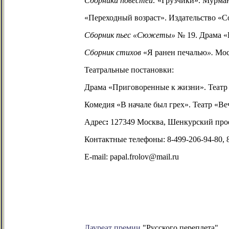
Сборники повестей:
«Грузчики». Мурман
«Переходный возраст». Издательство «Со
Сборник пьес «Сюжеты»
№ 19. Драма
«
Сборник
стихов
«Я ранен печалью
».
Мос
Театральные постановки:
Драма
«Приговоренные к жизни». Театр 
Комедия «В начале был грех». Театр «В
Адрес
:
127349 Москва, Шенкурский проезд
Контактные телефоны: 8-499-206-94-80, 8
E
-
mail
:
papal
.
frolov
@
mail
.
ru
Лауреат премии
"Русского переплета"