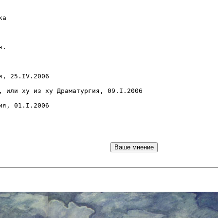
а

.

, 25.IV.2006

, или ху из ху Драматургия, 09.I.2006
